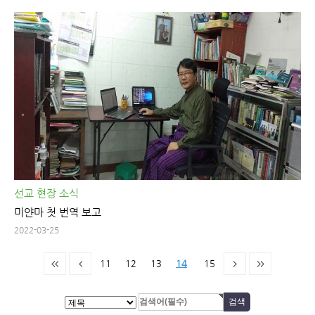
선교 현장 소식
미얀마 첫 번역 보고
2022-03-25
11
12
13
14
15