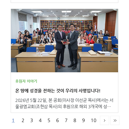
성경을 잘 전달할 수 있도록 최선을 다하겠습니다.”라고
로 미얀마 북부 카친(Kachin)주 미치나(Myitkyina)에서
성경 보급 사역에 더욱 힘쓸 것을 밝혔습니다.아프리카 서
자이와 부족이 처음으로 자신의 언어로 번역된 자이와어
부에 위치한 토고는 다양한 부족과 언어가 공존하는 국가
성경의 봉헌 예식을 기쁨 가운데 거행했습니다. 본 공회는
로, 전통 토착 신앙의 영향이 사회 전반에 깊게 남아 있습
한글 성경 완역 및 출간 100주년을 기념하여 2011년부터
니다. 이러한 환경 속에서 일부 지역에서는 기독교 신앙과
미얀마 소수부족어 성경 번역 및 제작을 지원하고 있으며,
전통 신앙이 혼재하여, 삶 전반에 주술을 의존하는 등 기
이번 자이와어 성경은 그 결실 가운데 하나입니다. 자이와
복주의 신앙에 빠진 이들이 많습니다. 토고의 기독교인들
어는 10만 명 이상이 사용하는 언어로, 전통적으로 자이
이 말씀을 통해 믿음의 기준을 바로 세울 수 있도록 돕는
와 부족은 애니미즘과 조상 숭배 신앙을 이어왔으며, 200
성경의 역할이 더욱 중요해지고 있습니다. 토고에 전해지
9년 자이와어 신약 성경의 번역, 출판으로 일부가 복음을
는 <프랑스어 성경> 5,400부는 토고 사람들에게 하나님
받아들였지만 모국어 성경의 부재로 말씀을 깊이 이해하
의 말씀을 더욱 가까이 접할 수 있는 기회를 제공하고, 말
는 데 어려움이 있었습니다. 이에 자이와 공동체의 간절한
씀 위에 건강한 신앙을 세워 가도록 돕는 역할을 하게 될
요청으로 한국교회의 후원을 통해 구약 번역이 시작될 수
것입니다. 또한 지역 교회와 신앙 공동체가 말씀 안에서
있었고, 2012년에 자이와어 구약 번역 프로젝트가 시작
후원자 이야기
더욱 굳건해지는 데 기여할 것으로 기대됩니다.
되어 13년 만인 2025년에 자이와어 성경전서가 출판되었
온 땅에 성경을 전하는 것이 우리의 사명입니다!
습니다. "흑암에 행하던 백성이 큰 빛을 보고 사망의 그늘
진 땅에 거주하던 자에게 빛이 비치도다" - 이사야 9장 2절
2026년 5월 22일, 본 공회(이사장 이선균 목사)에서는 서
- 이날 봉헌 예식에는 자이와 부족 성도들과 카친 지역 교
울광염교회(조현삼 목사)의 후원으로 해외 3개국에 성경
회 지도자들, 그리고 번역팀이 함께 모여 하나님께 감사와
21,350부를 보내는 기증 예식을 가졌습니다.(중앙아프리
기쁨을 올려 드렸습니다. 참석자들은 처음으로 완역된 자
카공화국-링갈라어 성경 2,600부, 프랑스어 성경 2,100
1
2
3
4
5
6
7
8
9
10
이와어 성경전서를 손에 들고 함께 기도하며 찬양했고, 오
부, 스리랑카-신할라어 성경 3,500부, 타밀어 성경 700