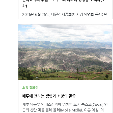
현대 소말리어로 새롭게 번역된 소말리어 새번역 신약성
않아 주민들은 일상적인 삶조차 안전하게 이어가기 어렵
경 번역 원고에 대한 조판 작업을 지원했고, 이 과정이 성
차)
습니다. 무고한 시민들과 선교사들까지 폭력의 희생이 되
공적으로 완료되었습니다. ㅣStep 2ㅣ성경 제작 (진행)
2026년 6월 26일, 대한성서공회(이사장 양병희 목사) 반
었으며, 이러한 혼란에 극심한 빈곤까지 더해져 아이티는
└ 글이 성경이 되기까지▲바이블코리아(Bible Korea) 성
포센터(경기도 용인시 소재)에서 한국교회의 후원으로 <
서반구에서 가장 가난한 나라 중 하나로 꼽힙니다. 전해지
경 제작 현장조판을 마친 원고는 실제 제작을 위한 견적 과
우크라이나어 성경> 1만 4천 부를 우크라이나에 발송했
는 <아이티어 성경>, <프랑스어 성경>은 폭력과 극심한
정을 거쳤으며, 총 모금액을 기준으로 기존 5천 권 제작을
습니다. 이번 9차 발송까지 합하여 현재까지 우크라이나
빈곤, 반복되는 자연재해로 고통받는 아이티 사람들에게
예상하였지만 최종적으로 성경을 1만 권 제작하여 기증할
어 성서 총 44만 6백 부가 우크라이나 사람들을 위해 보내
전해져 두려움과 상처 속에 살아가는 이들에게 위로와 평
수 있게 되었다는 기쁜 소식을 전해드립니다. ㅣStep 3ㅣ
졌습니다. 회복을 향한 여정 우크라이나 전쟁이 시작된
안을 전하고, 절망 가운데 있는 사람들에게 다시 일어설
성경 기증 예식 (9월 예정)└ 말씀에 축복을 더하여▲ 용
지 4년을 넘어서면서 우크라이나 사람들의 필요도 변화하
소망을 심어 줄 것입니다. 또한 성경 중심의 어린이 사역
인반포센터에서 진행된 성경 기증 예식 모습제작이 완료
고 있습니다. 전쟁 초기에는 피난민 지원과 긴급 구호가
을 통해 다음 세대가 믿음 안에서 올바른 가치관을 세우
되면, 이 사역을 시작하신 서울장신대학교 동문 여러분과
우선이었다면, 이제는 오랜 전쟁이 남긴 상처를 회복하고
고, 무너진 가정과 공동체 회복의 초석이 될 것으로 기대
한국교회 후원자를 모시고 대한성서공회 용인 반포센터에
무너진 일상을 다시 세워 가는 일이 중요한 과제가 되고 있
됩니다.
서 소말리아로 발송될 성경을 축복하는 기증 예식을 갖게
습니다. 이러한 상황 속에서 우크라이나의 교회들은 사람
됩니다. 완성된 성경이 소말리아를 향해 나아가는 그 길을
들의 삶을 지탱하는 중요한 공동체 역할을 감당하고 있습
함께 축복하며, 말씀을 실어 보내는데 마음을 모으는 시간
니다. 공습경보가 울리는 가운데서도 예배가 이어지고 있
이 될 것입니다.ㅣStep 4ㅣ성경 보급 (예정)└ 복음이 전
으며, 교회들은 식량 지원과 돌봄 사역, 군인과 환자들을
후원 캠페인
해지는 곳기증 예식을 마친 성경은 소말리아 본토와 전 세
위한 사역을 통해 전쟁으로 지친 사람들을 섬기고 있습니
계에 흩어져 살아가는 소말리아 디아스포라 공동체에 전
페루에 전하는 생명과 소망의 말씀
다. 또한 슬픔과 불안 속에 살아가는 이들에게 다가가 중
달될 예정입니다. ***여러분의 따뜻한 후원과 기도 덕분
보하고, 말씀을 전하는 등 영적 안식처가 되어 주고 있습
페루 남동부 안데스산맥에 위치한 도시 쿠스코(Cusco) 인
에 하나님의 말씀을 기다리는 소말리아 사람들에게 성경
니다. 전쟁 속의 빛 우크라이나에 사는 테티아나(Tetiana)
근의 산간 마을 몰레 몰레(Molle Molle). 이른 아침, 아이
을 전하는 이 귀한 사역이 결실을 앞두고 있습니다. 남은