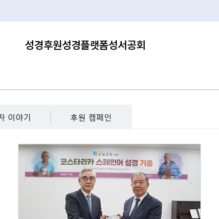
성경후원
성경플랫폼
성서공회
자 이야기
후원 캠페인