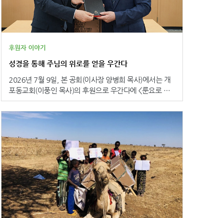
후원자 이야기
성경을 통해 주님의 위로를 얻을 우간다
2026년 7월 9일, 본 공회(이사장 양병희 목사)에서는 개
포동교회(이풍인 목사)의 후원으로 우간다에 <룬요로 루
토로어 성경> 4,300부, <알루아어 성경> 4,300부를 보내
는 기증 예식을 가졌습니다. 개포동교회는 2024년 르완
다에 <킨야르완다어 성경> 5,000부, 2025년 탄자니아에
<스와힐리어 성경> 5,643부를 후원한 데 이어 올해 우간
다까지 3년 연속 해외 성경 보내기 사역에 참여하며 부활
절 헌금으로 전 성도의 마음을 모아 하나님의 말씀을 전 세
계에 전하는 일에 지속적으로 동참하고 있습니다. 이번
기증 예식에서 개포동교회 이풍인 목사는 “성경은 우리를
구원자 예수 그리스도께로 인도하는 책입니다. 우간다의
성도들이 이 성경을 펼칠 때, 그들의 눈앞에 글자만 보이
는 것이 아니라 말씀을 통해 주님의 위로가 들리기를 바랍