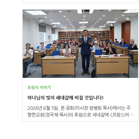
는 2022년 가을, 두 자녀와 함께 지역 교회 어린이센터를
들이 하나둘 작은 교회로 모여듭니다. 아이들은 서로 몸을
기간도 핍박과 박해가운데 있는 소말리아 영혼들에게 이
처음 찾았습니다. 당시 남편은 전쟁터에 나가 있었고, 테
기대어 앉아 따뜻한 아침 식사를 기다립니다. 그리고 식사
성경이 전해져, 하나님의 말씀을 삶 속에서 깊이 만날 수
티아나는 홀로 두 아이를 돌보며 불안한 나날을 보내고 있
에 앞서 함께 성경을 읽고 기도합니다. 바로 ‘생명의 빵’ 프
있도록 기도해 주세요. 성경이 선교사가 되는 '해외성경
었습니다. 그곳에서 받은 어린이 그림 성경은 가족의 일상
로그램에 참여하는 아이들의 모습입니다.“성경을 공부한
보내기' 사역을 위한 여러분의 지속적인 관심과 기도, 응
을 바꾸어 놓았습니다. 매일 저녁, 함께 성경을 읽는 시간
후, 저희는 선생님과 함께 기도하고, 준비해 주신 아침 식
원을 부탁 드립니다! - 문 의 : 080-374-3061(수신자부
이 생겼고, 말씀은 두려움과 외로움 속에 있던 가족에게
사를 먹어요. 이 프로그램을 통해 하나님의 사랑이 얼마나
담) - 메 일 : bible@bskorea.or.kr *추후 기증 예식이
위로와 힘이 되었습니다. 하지만 남편이 전선에서 돌아온
큰 지 알게 되었고, 하나님께서 저희들을 너무나 사랑하시
열릴 경우, 참석을 원하시는 분께서는 이메일로 신청해 주
후에도 어려움은 끝나지 않았습니다. 전쟁의 상처는 가족
는 것을 알게 되었어요.”- ‘생명의 빵’ 프로그램 참여 어린
시기 바랍니다. 작성: 대한성서공회 홍보·모금사업부
의 삶에도 깊은 흔적을 남겼고, 남편은 분노와 절망으로
이 생명의 말씀과 양식으로 채워지는 소망페루 통계청(I
힘겨운 시간을 보냈습니다. 그럼에도 테티아나는 기도와
NEI)에 따르면 페루에는 5세 미만 어린이 약 350만 명 중
말씀을 붙들었습니다. 공습과 폭격이 이어지는 가운데서
50만 명 이상이 영양실조 상태에 놓여 있습니다. 농촌 지
도 자녀들과 함께 성경을 읽고 기도하며 하루하루를 견뎌
역 어린이들의 만성 영양실조 비율은 도시 지역보다 약 3
나갔습니다. 테티아나에게 성경은 단순한 책을 넘어서서
배 높습니다. 단순히 성장에 대한 돌봄을 넘어서 정서적,
후원자 이야기
가족에게 평안을 주는 원천이었습니다. 테티아나는 “하나
영적 돌봄을 받지 못한 채 학교를 그만두는 어린이들도 있
님의 말씀은 혼란 속에서도 우리 가족을 붙들어 준 든든한
하나님의 빛이 세네갈에 비칠 것입니다!
으며, 어린 시절부터 폭력과 차별을 경험하는 경우도 있습
기초가 되었습니다.”라고 전하며, 전쟁으로 인한 두려움과
니다. 페루성서공회는 지역 교회와 협력하여 쿠스코(Cusc
2026년 6월 5일, 본 공회(이사장 양병희 목사)에서는 주
어려움 가운데서도 말씀을 통해 삶을 이어 갈 힘을 얻었다
o)와 시피보(Shipibo), 아샤닌카(Ashaninka) 등의 원주민
향한교회(정국채 목사)의 후원으로 세네갈에 <프랑스어
고 말했습니다. 더욱 커지는 말씀에 대한 갈망 우크라이
공동체 어린이들에게 ‘생명의 빵’ 프로그램을 통해 하나님
성경> 1,100부를 보내는 기증 예식을 가졌습니다. 주향한
나성서공회는 현재 우크라이나 사람들에게 가장 필요한
의 말씀을 전하고 있습니다. 어린이들은 따뜻한 식사와 함
교회는 ‘말씀을 우리 안에 머무르게 하는 것을 넘어 세계
것은 장기적인 회복과 치유라고 전했습니다. 전쟁으로 가
께 성경 말씀을 배우며 자신이 하나님께 사랑받는 존재임
열방을 향해 흘려보내자’는 취지로, 성도들의 부활절 헌금
족을 잃거나 부상을 입은 사람들, 실종되거나 포로가 된