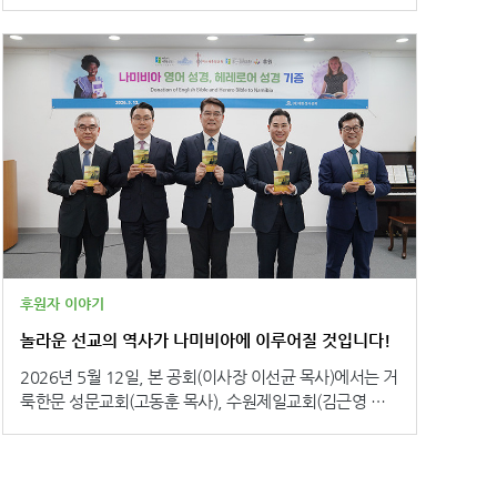
크 북부의 유서 깊은 도시 모술(Mosul)을 점령했을 때, 이
글자는 기독교인을 뜻하는 ‘나스라니(Nasrani)’의 첫 글자
로 집 대문에 새겨졌습니다. 모술은 2천 년 이상 기독교 공
동체가 뿌리내려 온 땅이었습니다. 하지만 ‘ن’이 표시된 집
의 재산은 몰수당했고, 가족은 쫓겨났습니다. 많은 기독교
인들이 모든 것을 잃은 채 요르단으로 피신했습니다. 그로
부터 십여 년이 흐른 지금, 요르단의 한 작업실에서 이라
크 난민 여성들이 바늘을 들고 앉아 있습니다. 공식적인
취업이 허용되지 않는 난민의 처지에서, 손으로 만든 자수
와 의류는 그들이 스스로를 부양할 수 있는 몇 안 되는 수
단 중 하나입니다. 그들의 손끝에서 한 땀 한 땀 만들어지
는 것은 바로 그 ‘ن’ 자수 책갈피입니다. 두려움의 상징이
었던 글자가 이제 믿음의 증언으로 다시 태어나고 있습니
후원자 이야기
다. “집도, 안정도, 고향도 잃었습니다. 그러나 예수님을
놀라운 선교의 역사가 나미비아에 이루어질 것입니다!
따르는 것은 여전히 그 모든 것보다 가치 있습니다.”- 이라
크 출신 기독교 난민 여성, 요르단 거주 오늘도 요르단에
2026년 5월 12일, 본 공회(이사장 이선균 목사)에서는 거
는 사이렌이 울립니다. 인근 지역의 분쟁 여파로 미사일과
룩한문 성문교회(고동훈 목사), 수원제일교회(김근영 목
드론이 영공을 가로지르고, 아이들은 경보음에 잠을 깨는
사), 여수새중앙교회(강정민 목사), 와~우리교회(장광천
날들이 이어지고 있습니다. 그러나 두려움이 깊어질수록
목사)의 후원으로 나미비아에 <영어 성경> 4,550부, <헤
성경 앞으로 모여드는 발길도 늘어가고 있습니다. 핍박의
레로어 성경> 1,850부를 보내는 기증 예식을 가졌습니