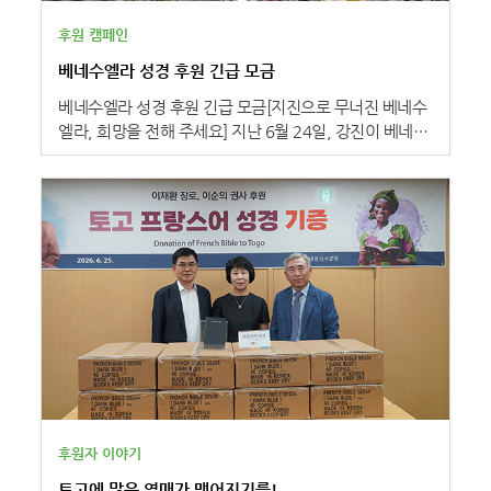
아오지 않을 것이며, 반드시 하나님의 거룩한 뜻을 성취하
게 될 것입니다.”라고 하나님의 말씀이 코스타리카를 변화
후원 캠페인
시키는 씨앗이 되기를 기대했습니다. 코스타리카성서공
베네수엘라 성경 후원 긴급 모금
회 가브리엘 브라이스 총무는 “여러분의 후원 덕분에 저희
는 고아원, 교회, 어린이집의 어린이들과 농촌과 외딴 지
베네수엘라 성경 후원 긴급 모금[지진으로 무너진 베네수
역에도 복음을 전할 수 있게 되었습니다. 저희는 성경이
엘라, 희망을 전해 주세요] 지난 6월 24일, 강진이 베네수
목회자들을 강하게 세우고, 성도들을 격려하며, 가정뿐 아
엘라 북부를 강타했습니다.이번 지진으로 약 2천 명이 목
니라 지역 사회 전체에 성경적 가치관을 심어주는 것을 보
숨을 잃고,1만 명 이상이 부상을 입었습니다.- 베네수엘라
고 있습니다.”라고 코스타리카에 복음의 열매가 맺어가고
정부 공식 발표 기준 (2026.7.1) 수많은 건물과 주택이 무
있음을 전했습니다. 본 공회 호재민 총무는 “성경이 코스
너졌으며,도로와 공항 활주로가 파손되고 전기와 통신까
타리카에 전달되어 많은 사람들이 하나님의 말씀을 읽고,
지 끊기면서수많은 사람들이 삶의 터전을 잃었습니다. 이
예수 그리스도의 복음을 만나게 될 것입니다. 나아가 그
미 오랜 경제난과 사회적 혼란으로 어려움을 겪고 있던 베
안에 담긴 용서와 화해, 정직과 책임, 청지기 정신을 알게
네수엘라는이번 지진으로 더욱 깊은 절망에 빠졌습니다. ​​
될 것입니다. 이 성경이 코스타리카 그리스도인들을 세워,
베네수엘라성서공회는 교회와 함께 피해 지역을 살피며
복음을 접하지 못한 사람들에게까지 복음을 전하게 될 것
하나님의 말씀과 실제적인 도움을 전하기 위해 힘쓰고 있
이라고 믿습니다.”라고 성경을 통한 복음의 확산을 기대했
습니다. "모두 큰 두려움과 불안 속에 있습니다. 사랑하는
습니다. 코스타리카는 중남미에서도 복음주의 기독교인
이를 잃은 이들에게 하나님의 위로가,부상자들에게 치유
의 비율이 높은 국가로, 교회를 중심으로 예배와 복음 전
가, 구조대원들에게는 힘과 지혜가,그리고 오랜 회복의 여
파가 활발하게 이루어지고 있습니다. 그러나 수도를 벗어
정을 걸어갈 모든 이들에게희망을 허락해 주시기를 간절
후원자 이야기
난 농촌과 산간 지역의 교회들은 열악한 환경 속에서 사역
히 기도합니다." - 베네수엘라성서공회 총무- 지진 피해로
을 이어가고 있으며, 많은 교회가 작은 가정집이나 임시
토고에 많은 열매가 맺어지기를!