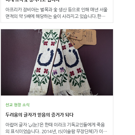
경을 직접 읽고 묵상하며, 스스로 복음을 접할 수 있도록
하나님의 말씀을 중심으로 공동체를 세우고 복음을 전하
돕습니다. 3) 다음 세대와 디아스포라를 위한 유산 - 전 세
아프리카 잠비아는 벌목과 숯 생산 등으로 인해 매년 서울
려는 열망이 큽니다. 그러나 우간다 농촌 및 국경 지역에
계로 흩어진 2만여 명의 디아스포라와 소말리아의 미래를
면적의 약 5배에 해당하는 숲이 사라지고 있습니다.한때
거주하는 소수부족은 모국어로 된 성경을 충분히 구하기
이끌어갈 신앙 공동체를 준비합니다. 서울장신대학교와
짙푸르던 잠비아의 푸른 대지는 오늘도 조금씩 그 빛을 잃
어려워, 말씀 교육과 제자훈련, 복음 전파에 많은 어려움
한국교회의 후원을 통해 소말리어 새번역 신약 성경을 후
어가고 있습니다. 잠비아성서공회의 ‘생명의 나무, 믿음의
을 겪고 있습니다. 이러한 이유로 현지 교회들은 자신들의
원합니다! 성경을 통해 소말리아 믿음의 공동체를 세우는
나무’ 프로젝트는 말씀을 통해 하나님께서 맡기신 피조세
언어로 된 성경 보급을 지속적으로 요청하고 있습니다. 전
이 귀한 사역에 함께해 주세요! [후원안내] ● 문의사항 :
계를 돌보고 지키는 ‘청지기의 사명’을 일깨웁니다. 키지토
해지는 <룬요로 루토로어 성경> 4,300부, <알루아어 성
080-374-3061 (수신자부담)정확한 입금 확인을 위해 송
(Kizito, 가명)의 마음에도 그 사명이 뿌리내리기 시작했습
경> 4,300부는 우간다 서부, 북서부에 거주하는 해당 소
금 후 연락해 주시기 바랍니다.(이 캠페인은 8월 31까지
니다. “하나님께서는 인간뿐 아니라 나무와 곤충, 바닷속
수부족에 전해져 모국어로 하나님의 말씀을 기다리는 성
진행됩니다) 후원하기
물고기와 하늘의 새까지 돌보신다는 말씀이 제 마음에 큰
도들이 말씀을 더욱 깊이 이해하고 신앙 안에서 성장하도
울림으로 다가왔습니다. 모든 생명을 향한 사랑 앞에
록 돕는 귀한 도구가 될 것입니다. 또한 농촌과 외곽 지역
서, 저 역시 이 세상을 돌보아야 할 청지기라는 사실을 깨
교회들의 예배와 성경 교육, 복음 전파 사역을 든든히 뒷
닫게 되었습니다.” 성경은 오늘도 하나님께서 지으신 모든
받침하며, 지역 공동체 안에 하나님의 말씀이 더욱 널리
만물을 향한 사랑을 우리 마음에 심어주고 있습니다.
전해지는 데 기여할 것으로 기대됩니다.
선교 현장 소식
두려움의 글자가 믿음의 증거가 되다
아랍어 글자 ‘ن(눈)’은 한때 이라크 기독교인들에게 죽음
의 표식이었습니다. 2014년, IS(이슬람 무장단체)가 이라