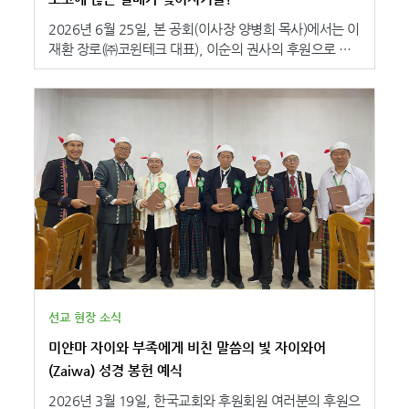
모든 것을 잃은 사람들은 물, 음식 등 생필품과 임시 거처
건물에서 예배를 드리고 있습니다. 또한 경제적 어려움으
가 필요합니다.하지만 당장의 필요한 물품들이 채워져
2026년 6월 25일, 본 공회(이사장 양병희 목사)에서는 이
로 성경과 신앙교육 자료가 충분하지 않아 말씀을 배우고
도 마음 속 공허함은 사라지지 않습니다. 바로 지금,희망
재환 장로(㈜코윈테크 대표), 이순의 권사의 후원으로 토
가르치는 데 어려움을 겪고 있습니다. 코스타리카에 전해
이 절실한 베네수엘라에성경으로 치유와 위로, 소망을 전
고에 <프랑스어 성경> 5,400부를 보내는 기증 예식을 가
지는 <스페인어 성경> 2,500부는 농촌과 산간 지역 교회
합니다. 하나님의 말씀이절망 앞에 무너져내린 이들의 영
졌습니다. 토고성서공회 에스텔 아퀴뇽 총무는 “장로님과
의 성도들이 하나님의 말씀을 더욱 가까이 접하고 신앙 안
혼을 보듬고 복음의 능력으로 다시 일어설 소망을 전할 수
권사님이 후원하신 성경 덕분에 저희의 사역이 더욱 큰 힘
에서 성장하도록 돕는 귀한 자원이 될 것입니다. 또한 말
있도록 성경을 보내주세요! 여러분이 힘과 마음을 모아주
과 활력을 얻게 되었습니다. 저희는 토고의 각 가정이 그
씀을 중심으로 예배와 성경 공부가 더욱 활발히 이루어지
세요! [후원안내] ● 후원목표 : 4만여 권 (총 2억여 원)(베
리스도의 교회로 세워질 수 있도록 힘써 도울 것이며, 세
고, 지역 교회가 복음을 전하며 공동체를 섬기는 사역을
네수엘라성서공회 요청 품목, 스페인어 성경 및 어린이 그
대 간 신앙의 전승이 이루어지는 그런 가정이 만들어질 것
지속해 나가는 데 소중한 밑거름이 될 것으로 기대됩니다.
림 성경 외)● 문의사항 : 080-374-3061 (수신자부담)-
입니다. 하나님께서 장로님과 권사님의 마음과 신실함에
정확한 입금 확인을 위해 송금 후 연락해 주시기 바랍니
풍성한 은혜를 내려주시기를 기도합니다.”라고 감사를 전
다. 후원하기
했습니다. 이재환 장로는 “성경을 보급하는 일에 참여할
수 있도록 인도해 주신 하나님께 감사드립니다. 이번 기회
를 발판 삼아 하나님의 말씀이 전 세계 어려운 지역마다 전
해지기를 소망하며, 큰 열매가 많이 맺어지기를 기도하겠
습니다.”라고 성경을 통해 일어날 복음의 역사를 기대했습
선교 현장 소식
니다. 본 공회 권의현 사장은 “토고는 경제적으로나 사회
미얀마 자이와 부족에게 비친 말씀의 빛 자이와어
적으로 어려움이 많은 지역 가운데 하나입니다. 현지에서
는 성경을 간절히 원하지만, 형편이 어려워 성경을 구하지
(Zaiwa) 성경 봉헌 예식
못하는 상황입니다. 후원하시는 분들을 대신하여 저희가
2026년 3월 19일, 한국교회와 후원회원 여러분의 후원으