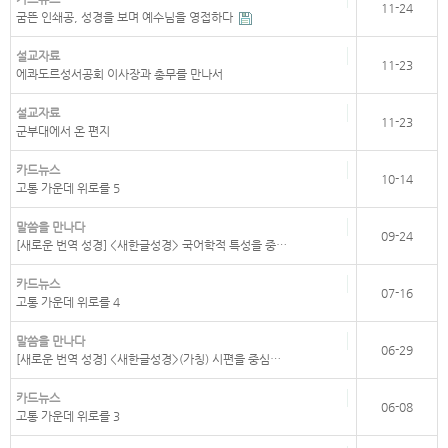
11-24
굼뜬 인쇄공, 성경을 보며 예수님을 영접하다
설교자료
11-23
에콰도르성서공회 이사장과 총무를 만나서
설교자료
11-23
군부대에서 온 편지
카드뉴스
10-14
고통 가운데 위로를 5
말씀을 만나다
09-24
[새로운 번역 성경] <새한글성경> 국어학적 특성을 중…
카드뉴스
07-16
고통 가운데 위로를 4
말씀을 만나다
06-29
[새로운 번역 성경] <새한글성경>(가칭) 시편을 중심…
카드뉴스
06-08
고통 가운데 위로를 3