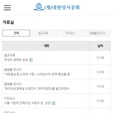
자료실
전체
설교자료
카드뉴스
말씀을 만나다
제목
날짜
설교자료
12-06
모세의 생애와 성경
말씀을 만나다
12-03
『새한글성경 신약과 시편』 -신약성서의 번역 특징을 중…
말씀을 만나다
12-03
『취리히성경해설 성경전서 개역개정판』을 발간하면서
카드뉴스
12-02
고통 가운데 전해지는 소망의 빛, 성경
카드뉴스