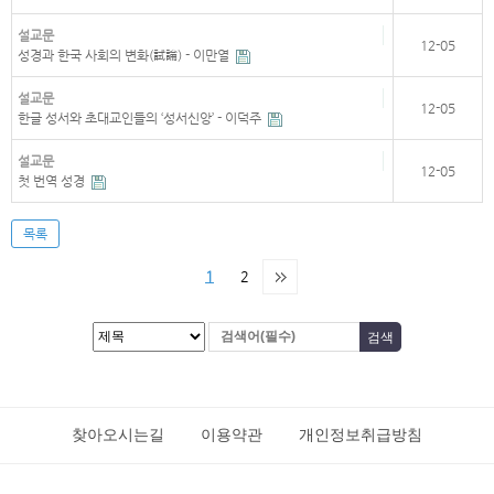
설교문
12-05
성경과 한국 사회의 변화(試論) - 이만열
설교문
12-05
한글 성서와 초대교인들의 ‘성서신앙’ - 이덕주
설교문
12-05
첫 번역 성경
목록
1
2
찾아오시는길
이용약관
개인정보취급방침