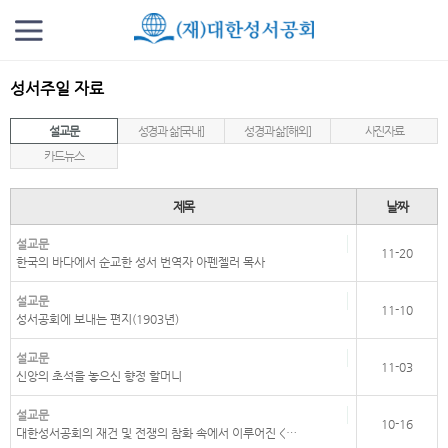
성서주일 자료
설교문
성경과 삶[국내]
성경과 삶[해외]
사진자료
카드뉴스
제목
날짜
설교문
11-20
한국의 바다에서 순교한 성서 번역자 아펜젤러 목사
설교문
11-10
성서공회에 보내는 편지(1903년)
설교문
11-03
신앙의 초석을 놓으신 향정 할머니
설교문
10-16
대한성서공회의 재건 및 전쟁의 참화 속에서 이루어진 <…