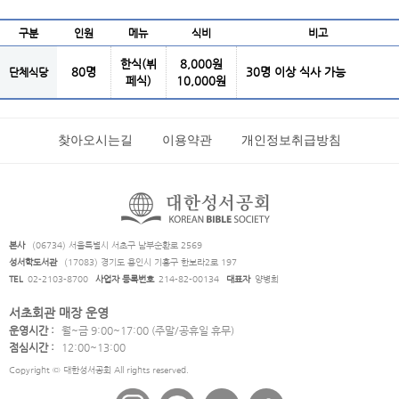
구분
인원
메뉴
식비
비고
한식(뷔
8,000원
80명
30명 이상 식사 가능
단체식당
페식)
10,000원
찾아오시는길
이용약관
개인정보취급방침
본사
(06734) 서울특별시 서초구 남부순환로 2569
성서학도서관
(17083) 경기도 용인시 기흥구 한보라2로 197
TEL
02-2103-8700
사업자 등록번호
214-82-00134
대표자
양병희
서초회관 매장 운영
운영시간 :
월~금 9:00~17:00 (주말/공휴일 휴무)
점심시간 :
12:00~13:00
Copyright © 대한성서공회 All rights reserved.