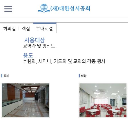
회의실
객실
부대시설
사용대상
교역자 및 평신도
용도
수련회, 세미나, 기도회 및 교회의 각종 행사