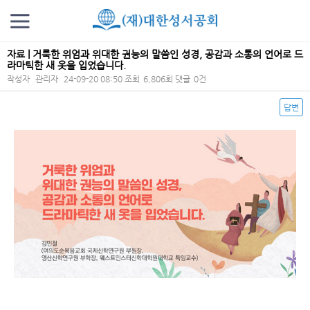
자료 | 거룩한 위엄과 위대한 권능의 말씀인 성경, 공감과 소통의 언어로 드
라마틱한 새 옷을 입었습니다.
작성자
관리자
24-09-20 08:50
조회
6,806회
댓글
0건
답변
본문