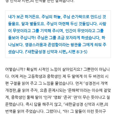
경 신약과 시편』의 번역을 한번 살펴봅니다.
내가 보곤 하거든요. 주님의 하늘, 주님 손가락으로 만드신 것
들을요. 달과 별들도요. 주님이 마련해 두신 것들입니다. 사람
이 무엇이라고 그를 기억해 주시며, 인간이 무엇이라고 그를
돌보아 주십니까! 주님은 그를 조금 모자라게 하셨습니다, 하
나님보다. 영광스러움과 존엄함이라는 왕관을 그에게 씌워 주
셨습니다. (『새한글성경 신약과 시편』 시편 8:3-5)
어떻습니까? 확실히 시적인 느낌이 살아있지요? 그뿐만이 아닙니
다. 어제 저는 고등학생과 중학생인 제 두 딸에게 이 두 버전의 시
편 구절을 읽어 주고 그 느낌을 물었습니다. 먼저 『성경전서 개역
개정판』을 읽어 주자, 요즘 문제시되는 ‘문해력’이라는 이슈에 걸맞
게, 중학생인 둘째 딸이 ‘인자’ ‘영화’ ‘존귀’ ‘관’이 무슨 뜻이냐고 질
문했습니다. 즉시 답을 해주지 않고, 『새한글성경 신약과 시편』의
번역을 읽어 주었습니다. 그랬더니, “아! 그 말들이 이런 뜻이구