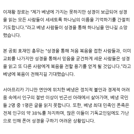
이재황 장로는
“
제가 베냉에 가지는 못하지만 성경이 보급되어 성경
을 읽는 모든 사람들이 세세토록 하나님의 이름을 기억하기를 간절히
기도합니다
.”
라고 베냉 사람들이 성경을 통해 하나님을 만나길 소망
했습니다
.
본 공회 호재민 총무는
“
성경을 통해 처음 복음을 접한 사람들과
,
이미
교회를 나가지만 성경을 통해서 믿음을 굳건하게 세운 사람들은 성경
을 읽고 또 다른 사람에게 복음을 전할 용기를 얻게 될 것입니다
.”
라고
베냉에 복음이 전해지길 기대했습니다
.
서아프리카 기니만 연안에 위치한 베냉은 정치적 불안과 경제적 어려
움 속에서 인구의 절반 이상이 빈곤선 아래에서 살아가며
,
베냉 국민
들
2
명 중
1
명은 글을 읽지 못합니다
.
또한
,
베냉 최대 민족인 폰족은
전체 인구의 약
38%
를 차지하며
,
많은 이들이 기독교인임에도 가난
으로 인해 폰어 성경을 구하기 어려운 상황입니다
.