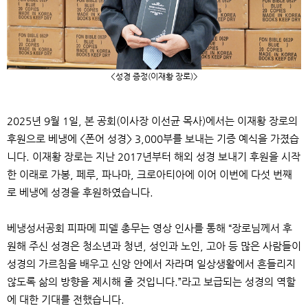
<성경 증정
(
이재황 장로
)>
2025
년
9
월
1
일
,
본 공회
(
이사장 이선균 목사
)
에서는 이재황 장로의
후원으로 베냉에
<
폰어 성경
> 3,000
부를 보내는 기증 예식을 가졌습
니다
.
이재황 장로는 지난
2017
년부터 해외 성경 보내기 후원을 시작
한 이래로 가봉
,
페루
,
파나마
,
크로아티아에 이어 이번에 다섯 번째
로 베냉에 성경을 후원하였습니다
.
베냉성서공회 피파메 피델 총무는 영상 인사를 통해
“
장로님께서 후
원해 주신 성경은 청소년과 청년
,
성인과 노인
,
고아 등 많은 사람들이
성경의 가르침을 배우고 신앙 안에서 자라며 일상생활에서 흔들리지
않도록 삶의 방향을 제시해 줄 것입니다
.”
라고 보급되는 성경의 역할
에 대한 기대를 전했습니다
.