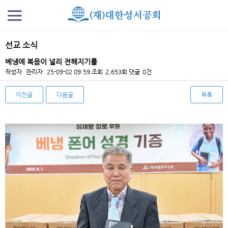
선교 소식
베냉에 복음이 널리 전해지기를
작성자
관리자
25-09-02 09:59
조회
2,653회
댓글
0건
이전글
다음글
목록
본문