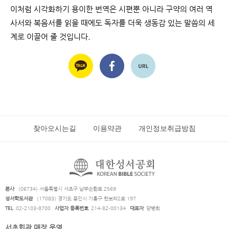
이처럼 시각화하기 용이한 번역은 시편뿐 아니라 구약의 여러 역
사서와 복음서를 읽을 때에도 독자를 더욱 생동감 있는 말씀의 세
계로 이끌어 줄 것입니다.
찾아오시는길
이용약관
개인정보취급방침
본사
(06734) 서울특별시 서초구 남부순환로 2569
성서학도서관
(17083) 경기도 용인시 기흥구 한보라2로 197
TEL
02-2103-8700
사업자 등록번호
214-82-00134
대표자
양병희
서초회관 매장 운영