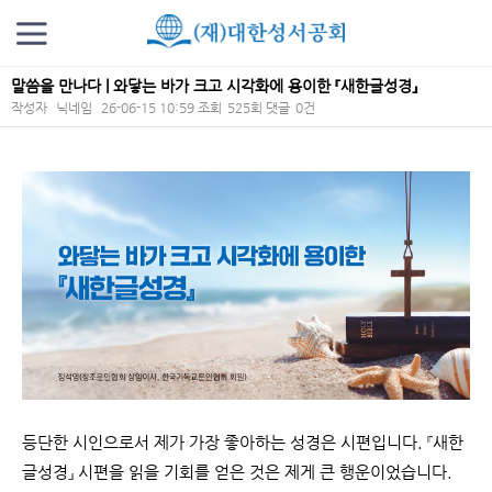
말씀을 만나다 | 와닿는 바가 크고 시각화에 용이한 『새한글성경』
작성자
닉네임
26-06-15 10:59
조회
525회
댓글
0건
본문
등단한 시인으로서 제가 가장 좋아하는 성경은 시편입니다. 『새한
글성경』 시편을 읽을 기회를 얻은 것은 제게 큰 행운이었습니다.