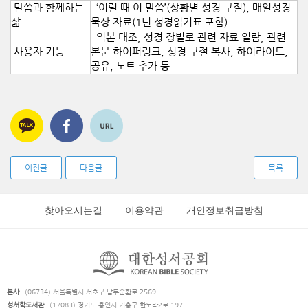
말씀과 함께하는
‘이럴 때 이 말씀’(상황별 성경 구절), 매일성경
삶
묵상 자료(1년 성경읽기표 포함)
역본 대조, 성경 장별로 관련 자료 열람, 관련
사용자 기능
본문 하이퍼링크, 성경 구절 복사, 하이라이트,
공유, 노트 추가 등
이전글
다음글
목록
찾아오시는길
이용약관
개인정보취급방침
본사
(06734) 서울특별시 서초구 남부순환로 2569
성서학도서관
(17083) 경기도 용인시 기흥구 한보라2로 197