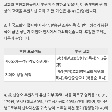
교회와 후원회원들께서 후원에 참여하고 있으며
,
이 중
5
백만 원 이
상의 고액을 후원하신 교회
․
기관
․
개인은 총
41
곳
(
명
)
입니다
.
3.
한국교회와 협력하여 제작
․
발송된 소수민족 첫 번역 성경의 봉헌
식이 금년 상반기 미얀마 현지에서 개최되었습니다
.
후원한 교회는
다음과 같습니다
.
후원 프로젝트
후원 교회
진남제일교회
(
김대영 목사
)
외
3
곳
자이와어 구약 번역 및 성경 제작
(
명
)
예장
(
백석
)
총회
(
영안교회 양병희
지페어 성경 제작
목사
)
/
주안중앙교회
(
박응순 목사
)
4.
故
신영오 후원자의 유산 기부
(
주택
:
서울 마포구 염리동
10-81,
179
평
,
연세대학교
60%,
대한성서공회
40%)
건에 대하여
,
하나은
행으로부터 신탁
재산을 귀속 받아 소유권 이전 등기
(
감정평가
: 40
억