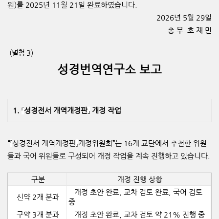
원
)
를
2025
년
11
월
21
일 완료하였습니다
.
2026년 5월 29일
총 무 호 재 민
(
별첨
3)
성경번역연구소 보고
1.
『
성경전서 개역개정판
』
개정 작업
“
『
성경전서 개역개정판
』
개정위원회
”
는
16
개 교단에서 추천한 위원
들과 국어 위원들로 구성되어 개정 작업을 계속 진행하고 있습니다
.
구분
개정 진행 상황
개정 초안 완료
,
교차 검토 완료
,
국어 검토
신약
2
개 분과
중
구약
3
개 분과
개정 초안 완료
,
교차 검토 약
21%
진행 중