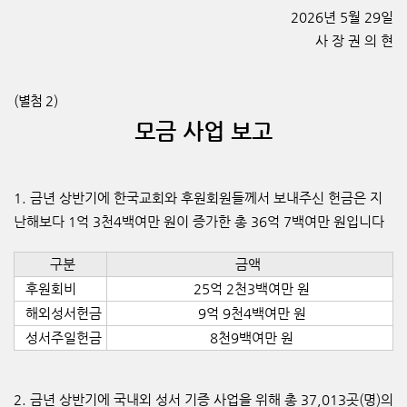
2026년 5월 29일
사 장 권 의 현
(
별첨
2)
모금 사업 보고
1.
금년 상반기에 한국교회와 후원회원들께서 보내주신 헌금은 지
난해보다
1
억
3
천
4
백여만 원이 증가한 총
36
억
7
백여만 원입니다
구분
금액
후원회비
25
억
2
천
3
백여만 원
해외성서헌금
9
억
9
천
4
백여만 원
성서주일헌금
8
천
9
백여만 원
2.
금년 상반기에 국내외 성서 기증 사업을 위해 총
37,013
곳
(
명
)
의