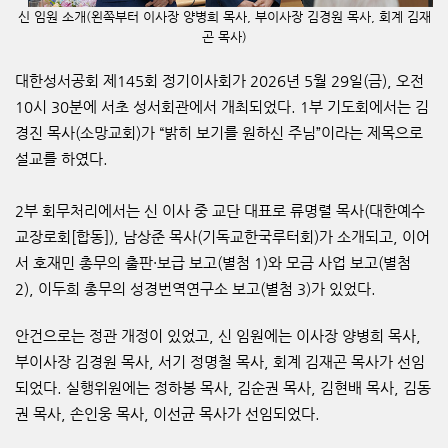
신 임원 소개
(
왼쪽부터 이사장 양병희 목사
,
부이사장 김경원 목사
,
회계 김재
곤 목사
)
대한성서공회 제
145
회 정기이사회가
2026
년
5
월
29
일
(
금
),
오전
10
시
30
분에 서초 성서회관에서 개최되었다
. 1
부 기도회에서는 김
경진 목사
(
소망교회
)
가
“
밝히 보기를 원하신 주님
”
이라는 제목으로
설교를 하였다
.
2
부 회무처리에서는 신 이사 중 교단 대표로 류명렬 목사
(
대한예수
교장로회
[
합동
]),
남상준 목사
(
기독교한국루터회
)
가 소개되고
,
이어
서 호재민 총무의 출판
·
보급 보고
(
별첨
1)
와 모금 사업 보고
(
별첨
2),
이두희 총무의 성경번역연구소 보고
(
별첨
3)
가 있었다
.
안건으로는 정관 개정이 있었고
,
신 임원에는 이사장 양병희 목사
,
부이사장 김경원 목사
,
서기 정명철 목사
,
회계 김재곤 목사가 선임
되었다
.
실행위원에는 정하봉 목사
,
김순권 목사
,
김현배 목사
,
김동
권 목사
,
손인웅 목사
,
이선균 목사가 선임되었다
.