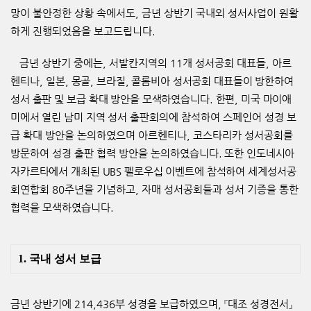
망이
불안정한 상황 속에서도
,
금년 상반기 국내외 성서사업이 원활
하게 진행되었음을 보고드립니다
.
금년 상반기 중에는
,
서발칸지역의
11
개 성서공회 대표들
,
아르
헨티나
,
일
본
,
몽골
,
브라질
,
콜롬비아 성서공회 대표들이 방한하여
성서 출판 및 보급
확대 방안을 모색하였습니다
.
한편
,
미국 마이애
미에서 열린 남미 지역 성서
출판회의에 참석하여 스페인어 성경 보
급 확대 방안을 논의하였으며 아르헨티나
,
코스타리카 성서공회를
방문하여 성경 출판 협력 방안을 논의하였
습니다
.
또한 인도네시아
자카르타에서 개최된
UBS
펠로우십 이벤트에 참석
하여 세계성서공
회연합회
80
주년을 기념하고
,
자매 성서공회들과 성서 기증을 통한
협력을 모색하였습니다
.
1.
국내 성서 보급
금년 상반기에
214,436
부 성경을 보급하였으며
,
『
대조 성경전서
』