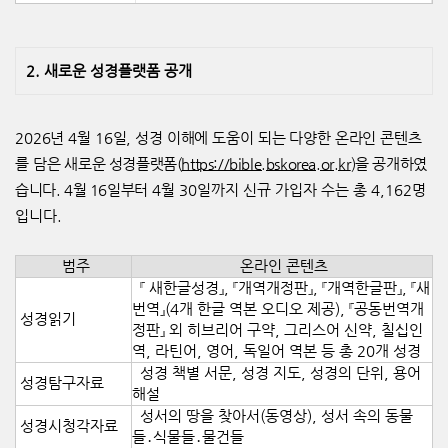
2.
새로운 성경플랫폼 공개
2026
년
4
월
16
일
,
성경 이해에 도움이 되는 다양한 온라인 콘텐츠
를 담은
새로운 성경플랫폼
(
https://bible.bskorea.or.kr
)
을 공개하였
습니다
. 4
월
16
일부터
4
월
30
일까지 신규 가입자 수는 총
4,162
명
입니다
.
범주
온라인 콘텐츠
『 새한글성경』, 『개역개정판』, 『개역한글판』, 『새
번역』(4개 한글 역본 오디오 제공), 『공동번역개
성경읽기
정판』 외 히브리어 구약, 그리스어 신약, 칠십인
역, 라틴어, 영어, 독일어 역본 등 총 20개 성경
성경 책별 서문, 성경 지도, 성경의 단위, 용어
성경탐구자료
해설
성서의 땅을 찾아서(동영상), 성서 속의 동물
성경시청각자료
들․식물들․물건들