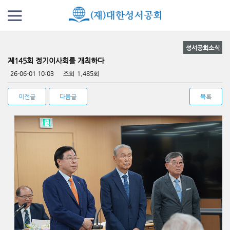
성서공회소식
제145회 정기이사회를 개최하다
페이지 정보
26-06-01 10:03
조회
1,485회
이전글
다음글
목록