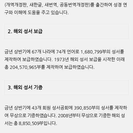
(
개역개정판
,
새한글
,
새번역
,
공동번역개정판
)
를 출간하여 성경 연
구와 이해에 도움을 주고 있습니다
.
2.
해외 성서 보급
금년 상반기에
67
개 나라에
74
개 언어로
1,680,799
부의 성서를
제작하여 보급하였습니다
. 1973
년 해외 성서 보급을 시작한 이래
총
204,570,965
부를 제작하여 보급하였습니다
.
3.
해외 성서 기증
금년 상반기에
43
개 회원 성서공회에
390,850
부의 성서를 제작하
여 무상
으로 기증하였습니다
. 2008
년부터 무상으로 기증한 해외 성
서는 총
8,850,509
부
입니다
.