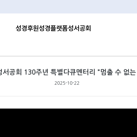
성경후원
성경플랫폼
성서공회
서공회 130주년 특별다큐멘터리 "멈출 수 없는
2025-10-22
페이지 정보