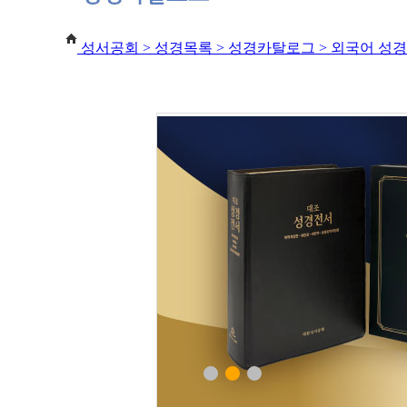
성서공회 >
성경목록 > 성경카탈로그 > 외국어 성경