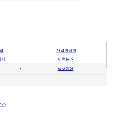
역
개역한글판
성서
단행본 외
성서원어
즈순