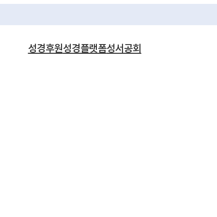
성경후원
성경플랫폼
성서공회