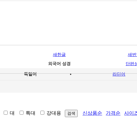
새한글
새번
외국어 성경
단편
독일어
라틴어
중
대
특대
강대용
신상품순
가격순
사이