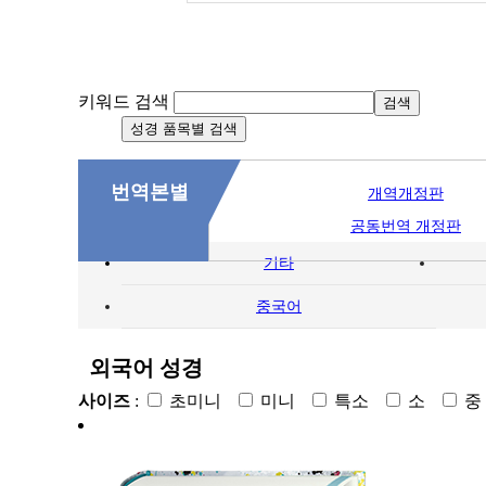
키워드 검색
번역본별
개역개정판
공동번역 개정판
기타
중국어
외국어 성경
사이즈
:
초미니
미니
특소
소