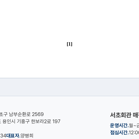
[1]
서초구 남부순환로 2569
서초회관 매
기도 용인시 기흥구 한보라2로 197
운영시간.
월~금
점심시간.
12:
134
대표자.
양병희