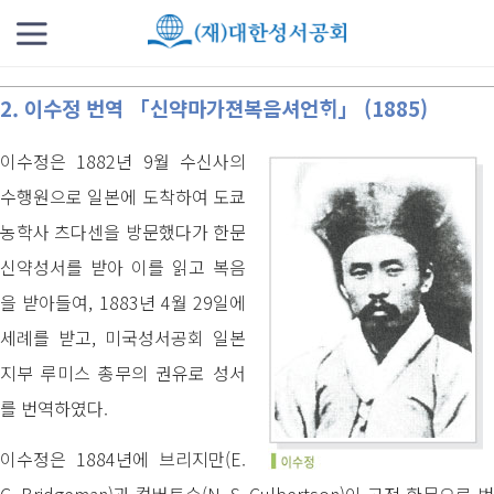
2. 이수정 번역 「신약마가젼복음셔언ᄒᆡ」 (1885)
이수정은 1882년 9월 수신사의
수행원으로 일본에 도착하여 도쿄
농학사 츠다센을 방문했다가 한문
신약성서를 받아 이를 읽고 복음
을 받아들여, 1883년 4월 29일에
세례를 받고, 미국성서공회 일본
지부 루미스 총무의 권유로 성서
를 번역하였다.
이수정은 1884년에 브리지만(E.
C. Bridgeman)과 컬버트슨(N. S. Culbertson)이 고전 한문으로 번