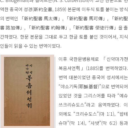
역한 중국어 성경(新約全書, 1859) 본문에 이두식 토를 붙이는 방식
의 번역인 「新約聖書 馬太傳」, 「新約聖書 馬可傳」, 「新約聖
書 路加傳」, 「新約聖書 約翰傳」,「新約聖書 使徒行傳」을 출
간하였다. 한문 본문을 그대로 두고 한글 토를 붙인 것이어서, 지식
인들이 읽을 수 있는 번역이었다.
이후 국한문병용체로 「신약마가젼
복음셔언ᄒᆡ」(1885)를 번역하였다.
번역 대본이었던 중국어 성서에서는
“야소기독(耶穌基督)”으로 번역되어
있었던 것을 그리스어를 따라 “예슈
쓰크리슈도스”라고 음역하였다. 이
외에도 “크리슈도스”(마 1:1), “밥테
슈마”(막 1:4), “사밧”(막 6:2) 등과