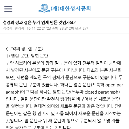
성경의 장과 절은 누가 언제 만든 것인가요?
작성자
관리자
16-11-22 21:23
조회
38,312회
댓글
2건
본문
<구약의 장, 절 구분>
1) 열린 문단, 닫힌 문단
구약 히브리어 본문의 장과 절 구분이 있기 전부터 일찍이 쿰란에
서 발견된 사본에도 문단 구분이 나타납니다. 마소라 본문 사본을
보면, 시편을 제외한 구약 전체가 문단으로 구분되어 있습니다. 두
종류의 문단 구분이 있습니다. 하나는 열린 문단(프툭하 open par
agraph)이고 다른 하나는 닫힌 문단(쓰투마 closed paragraph)
입니다. 열린 문단이란 완전히 행(行)을 바꾸어서 쓴 새로운 문단
을 일컫습니다. 현대적 의미의 새로운 문단과 같은 것입니다. 닫힌
문단이란 같은 행 안에서 몇 자를 띄어서 새로운 문단을 시작하는
것입니다. 앞 문단과 뒤 새 문단이 행으로 구분되지 않고 몇 자를
띄운 공간으로 구분이 되는 것입니다.