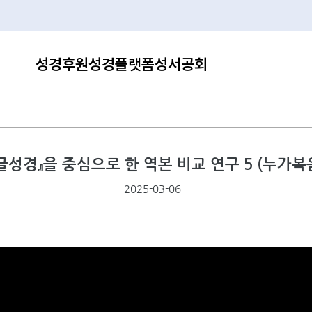
성경후원
성경플랫폼
성서공회
글성경』을 중심으로 한 역본 비교 연구 5 (누가복음 
2025-03-06
페이지 정보