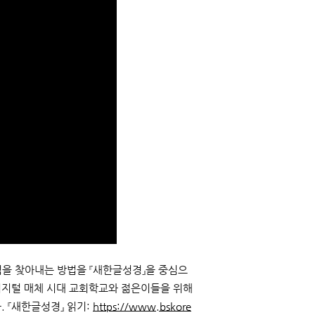
점을 찾아내는 방법을 『새한글성경』을 중심으
 디지털 매체 시대 교회학교와 젊은이들을 위해
. 『새한글성경』 읽기:
https://www.bskore