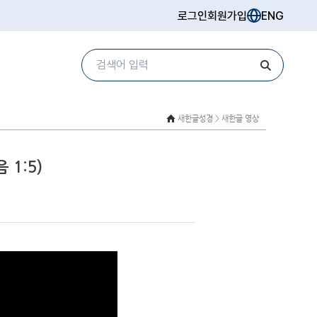
로그인
회원가입
ENG
새한글성경 >
새한글 영상
1:5)