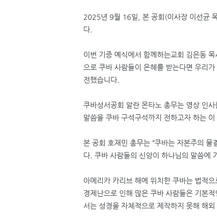
2025
년
9
월
16
일
,
본 공회
(
이사장 이선균 
다
.
이번 기증 예식에서 함께하는교회 김은동 
으로 쿠바 사람들이 은혜를 받는다면 우리가
전했습니다
.
쿠바성서공회 알란 몬타노 총무는 영상 인사
말씀을 쿠바 구석구석까지 전하고자 하는 이
본 공회 호재민 총무는
“
쿠바는 자본주의 물
다
.
쿠바 사람들의 신앙이 하나님의 말씀에 
아메리카 카리브 해에 위치한 쿠바는 법적으
경제난으로 인해 많은 쿠바 사람들은 기본적
서는 성경을 자체적으로 제작하지 못해 해외