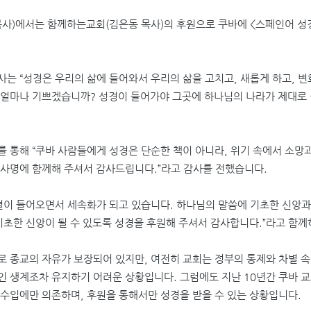
목사
)
에서는 함께하는교회
(
김은동 목사
)
의 후원으로 쿠바에
<
스페인어 성
목사는
“
성경은 우리의 삶에 들어와서 우리의 삶을 고치고
,
새롭게 하고
,
변
 얼마나 기쁘겠습니까
?
성경이 들어가야 그곳에 하나님의 나라가 제대로 
를 통해
“
쿠바 사람들에게 성경은 단순한 책이 아니라
,
위기 속에서 소망과
 사명에 함께해 주셔서 감사드립니다
.”
라고 감사를 전했습니다
.
결이 들어오면서 세속화가 되고 있습니다
.
하나님의 말씀에 기초한 신앙과
기초한 신앙이 될 수 있도록 성경을 후원해 주셔서 감사합니다
.”
라고 함께
로 종교의 자유가 보장되어 있지만
,
여전히 교회는 정부의 통제와 차별 
인 생계조차 유지하기 어려운 상황입니다
.
그럼에도 지난
10
년간 쿠바 
 수입에만 의존하며
,
후원을 통해서만 성경을 받을 수 있는 상황입니다
.