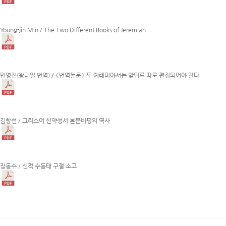
Young-jin Min / The Two Different Books of Jeremiah
민영진(왕대일 번역) / <번역논문> 두 예레미야서는 앞뒤로 따로 편집되어야 한다
김창선 / 그리스어 신약성서 본문비평의 역사
장동수 / 신적 수동태 구절 소고