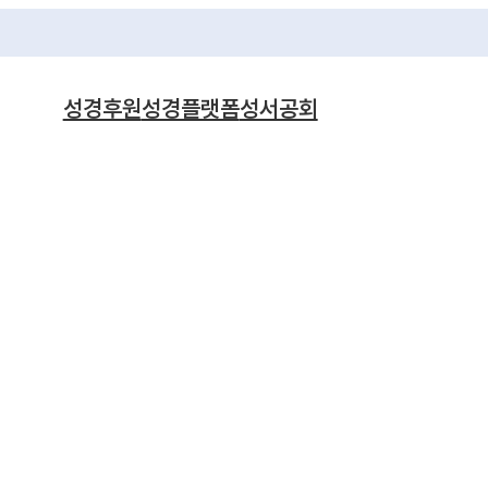
성경후원
성경플랫폼
성서공회