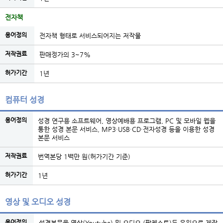
전자책
용어정의
전자책 형태로 서비스되어지는 저작물
저작권료
판매정가의 3~7%
허가기간
1년
컴퓨터 성경
용어정의
성경 연구용 소프트웨어, 영상예배용 프로그램, PC 및 모바일 웹을
통한 성경 본문 서비스, MP3·USB·CD·전자성경 등을 이용한 성경
본문 서비스
저작권료
번역본당 1백만 원(허가기간 기준)
허가기간
1년
영상 및 오디오 성경
용어정의
성경본문을 영상(Youtube) 및 오디오 (팟케스트)등 음원으로 제작