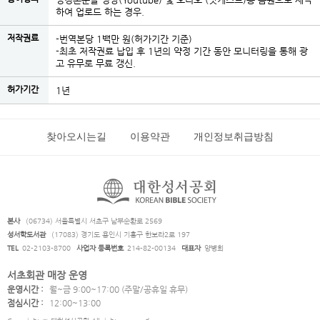
하여 업로드 하는 경우.
저작권료
-번역본당 1백만 원(허가기간 기준)
-최초 저작권료 납입 후 1년의 약정 기간 동안 모니터링을 통해 광
고 유무로 무료 갱신.
허가기간
1년
찾아오시는길
이용약관
개인정보취급방침
본사
(06734) 서울특별시 서초구 남부순환로 2569
성서학도서관
(17083) 경기도 용인시 기흥구 한보라2로 197
TEL
02-2103-8700
사업자 등록번호
214-82-00134
대표자
양병희
서초회관 매장 운영
운영시간 :
월~금 9:00~17:00 (주말/공휴일 휴무)
점심시간 :
12:00~13:00