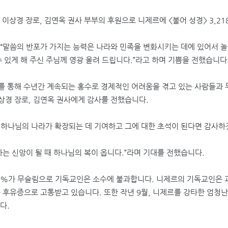
 이상경 장로
,
김연옥 권사 부부의 후원으로 니제르에
<
불어 성경
> 3,21
“
말씀의 반포가 가지는 능력은 나라와 민족을 변화시키는 데에 있어서 
수 있게 해 주신 주님께 영광 올려 드립니다
.”
라고 하며 기쁨을 전했습니다
를 통해 수년간 계속되는 홍수로 경제적인 어려움을 겪고 있는 사람들과
상경 장로
,
김연옥 권사에게 감사를 전했습니다
.
하나님의 나라가 확장되는 데 기여하고 그에 대한 초석이 된다면 감사
는 신앙이 될 때 하나님의 복이 옵니다
.”
라며 기대를 전했습니다
.
0%
가 무슬림으로 기독교인은 소수에 불과합니다
.
니제르의 기독교인은 과
큰 후유증으로 고통받고 있습니다
.
또한 작년
9
월
,
니제르를 강타한 엄청난
니다
.