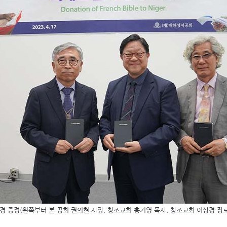
경 증정
(
왼쪽부터 본 공회 권의현 사장
,
창조교회 홍기영 목사
,
창조교회 이상경 장