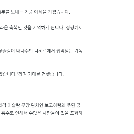
8
부를 보내는 기증 예식을 가졌습니다
.
놀라운 축복인 것을 기억하게 됩니다
.
성령께서
.
 무슬림이 대다수인 니제르에서 핍박받는 기독
하겠습니다
.”
라며 기대를 전했습니다
.
격 이슬람 무장 단체인 보코하람의 주된 공
 홍수로 인해서 수많은 사람들이 집을 포함하