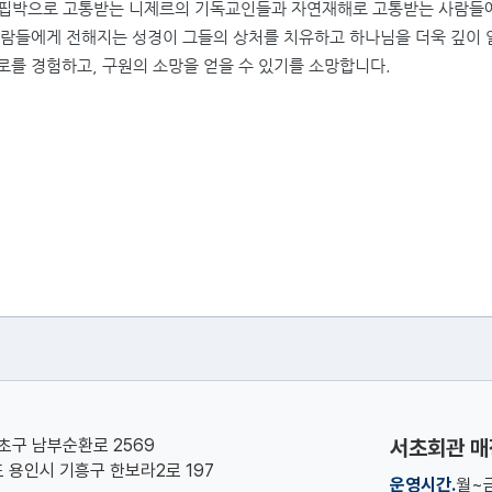
 핍박으로 고통받는 니제르의 기독교인들과 자연재해로 고통받는 사람들
람들에게 전해지는 성경이 그들의 상처를 치유하고 하나님을 더욱 깊이 
로를 경험하고
,
구원의 소망을 얻을 수 있기를 소망합니다
.
서초구 남부순환로 2569
서초회관 매
기도 용인시 기흥구 한보라2로 197
운영시간.
월~금