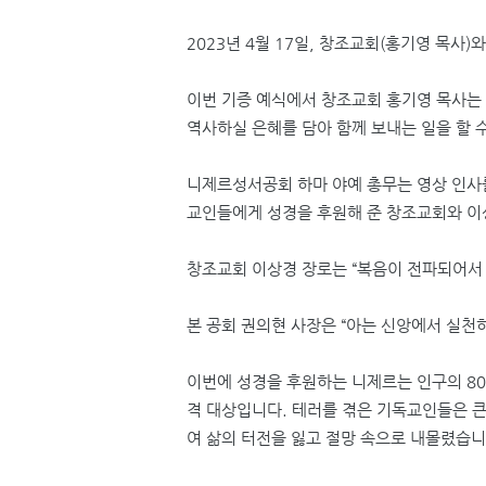
2023
년
4
월
17
일
,
창조교회
(
홍기영 목사
)
와
이번 기증 예식에서 창조교회 홍기영 목사는
역사하실 은혜를 담아 함께 보내는 일을 할 
니제르성서공회 하마 야예 총무는 영상 인사
교인들에게 성경을 후원해 준 창조교회와 이
창조교회 이상경 장로는
“
복음이 전파되어서 
본 공회 권의현 사장은
“
아는 신앙에서 실천하
이번에 성경을 후원하는 니제르는
인
구의
8
격 대상입니다
.
테러를 겪은 기독교인들은 
여 삶의 터전을 잃고 절망 속으로 내몰렸습