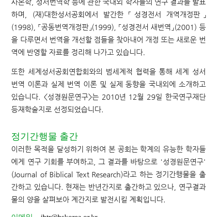
사본학, 성서번역학 등에 관한 국내외 학자들의 연구 결과를 발표
하며, (재)대한성서공회에서 발간한 「성경전서 개역개정판」
(1998), 「공동번역개정판」(1999), 「성경전서 새번역」(2001) 등
을 다루면서 번역을 개선할 점들을 찾아내어 개정 또는 새로운 번
역에 반영할 자료를 정리해 나가고 있습니다.
또한 세계성서공회연합회와의 범세계적 협력을 통해 세계 성서
번역 이론과 실제 번역 이론 및 실제 동향을 국내외에 소개하고
있습니다. <성경원문연구>는 2010년 12월 29일 한국연구재단
등재학술지로 선정되었습니다.
정기간행물 출간
이러한 목적을 달성하기 위하여 본 공회는 학계의 유능한 학자들
에게 연구 기회를 부여하고, 그 결과를 바탕으로 '성경원문연구'
(Journal of Biblical Text Research)라고 하는 정기간행물을 출
간하고 있습니다. 현재는 반년간지로 출간하고 있으나, 연구결과
물의 양을 살펴보아 계간지로 발전시킬 계획입니다.
이메일
ibtr@bskorea.or.kr