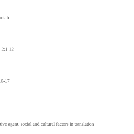
emiah
n 2:1-12
10-17
tive agent, social and cultural factors in translation