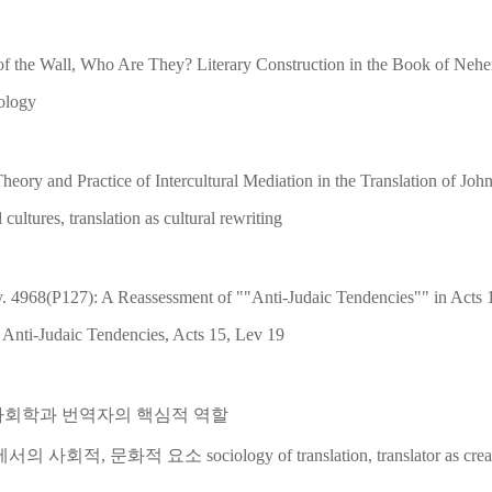
 of the Wall, Who Are They? Literary Construction in the Book of Neh
eology
heory and Practice of Intercultural Mediation in the Translation of Joh
cultures, translation as cultural rewriting
. 4968(Ρ127): A Reassessment of ""Anti-Judaic Tendencies"" in Acts 
 Anti-Judaic Tendencies, Acts 15, Lev 19
 사회학과 번역자의 핵심적 역할
에서의 사회적, 문화적 요소
sociology of translation, translator as crea