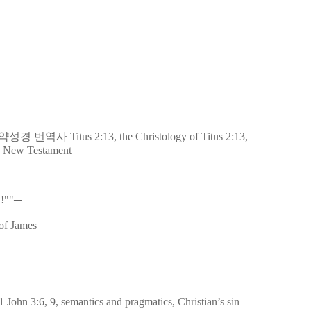
한글신약성경 번역사
Titus 2:13, the Christology of Titus 2:13,
ean New Testament
""─
 of James
1 John 3:6, 9, semantics and pragmatics, Christian’s sin