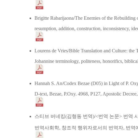
Brigitte Rabarijaona/The Enemies of the Rebuilding
resumption, addition, construction, inconsistency, id
Lourens de Vries/Bible Translation and Culture: the T
Johannine terminology, politeness, honorifics, biblical 
Hannah S. An/Codex Bezae (D05) in Light of P. Oxy
D-text, Bezae, P.Oxy. 4968, P127, Apostolic Decree,
스티브 버네킹(김형동 번역)/<번역 논문> 번역
번역사회학, 창조적 행위자로서의 번역자, 번역