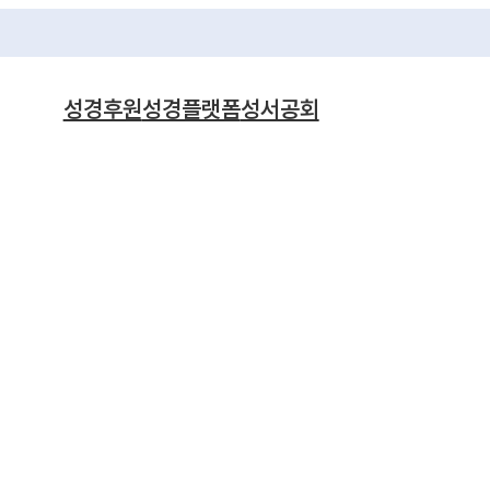
성경후원
성경플랫폼
성서공회