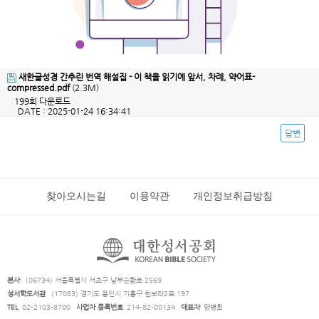
새한글성경 간추린 번역 해설집 - 이 책을 읽기에 앞서, 차례, 약어표-
compressed.pdf
(2.3M)
199회 다운로드
DATE : 2025-01-24 16:34:41
답변
찾아오시는길
이용약관
개인정보취급방침
본사
(06734) 서울특별시 서초구 남부순환로 2569
성서학도서관
(17083) 경기도 용인시 기흥구 한보라2로 197
TEL
02-2103-8700
사업자 등록번호
214-82-00134
대표자
양병희