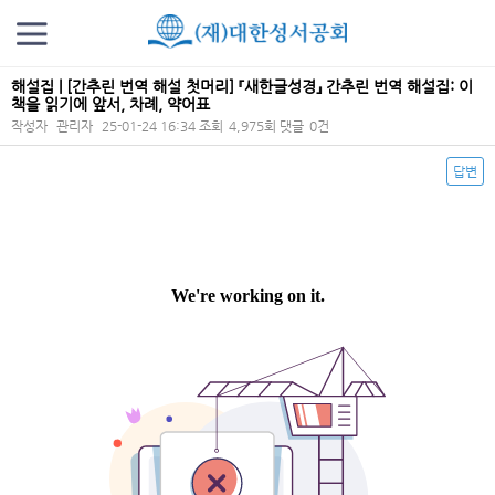
해설집 | [간추린 번역 해설 첫머리] 『새한글성경』 간추린 번역 해설집: 이
책을 읽기에 앞서, 차례, 약어표
작성자
관리자
25-01-24 16:34
조회
4,975회
댓글
0건
답변
본문