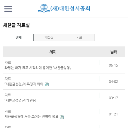
새한글 자료실
전체
해설집
자료
제목
날짜
자료
06-15
와닿는 바가 크고 시각화에 용이한 『새한글성경』
자료
04-02
『새한글성경』의 특징과 의의
자료
03-17
『새한글성경』과의 만남
자료
01-21
새한글성경에 처음 쓰이는 번역어 목록
자료