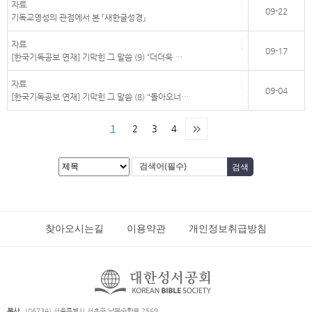
자료
09-22
기독교영성의 관점에서 본 『새한글성경』
자료
09-17
[한국기독공보 연재] 기막힌 그 말씀 (9) “더더욱 …
자료
09-04
[한국기독공보 연재] 기막힌 그 말씀 (8) "돌아오너…
1
2
3
4
찾아오시는길
이용약관
개인정보취급방침
본사
(06734) 서울특별시 서초구 남부순환로 2569