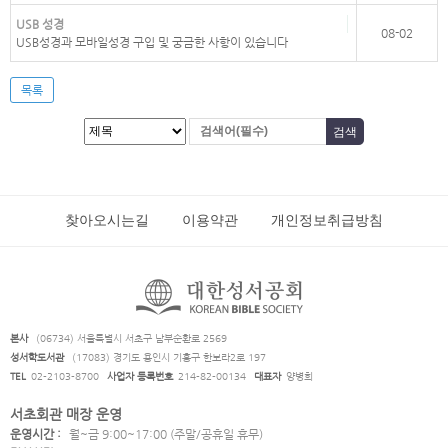
USB 성경
08-02
USB성경과 모바일성경 구입 및 궁금한 사항이 있습니다
목록
찾아오시는길
이용약관
개인정보취급방침
본사
(06734) 서울특별시 서초구 남부순환로 2569
성서학도서관
(17083) 경기도 용인시 기흥구 한보라2로 197
TEL
02-2103-8700
사업자 등록번호
214-82-00134
대표자
양병희
서초회관 매장 운영
운영시간 :
월~금 9:00~17:00 (주말/공휴일 휴무)