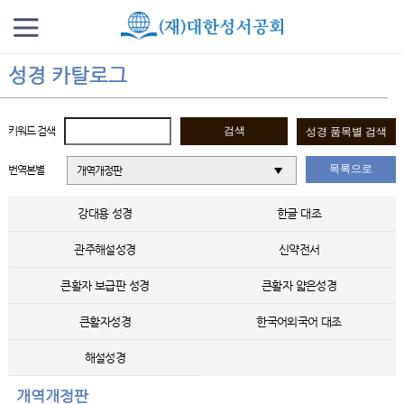
성경 카탈로그
키워드 검색
목록으로
번역본별
개역개정판
강대용 성경
한글 대조
관주해설성경
신약전서
큰활자 보급판 성경
큰활자 얇은성경
큰활자성경
한국어외국어 대조
해설성경
개역개정판