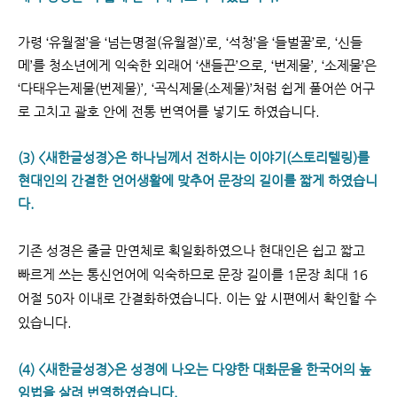
가령 ‘유월절’을 ‘넘는명절(유월절)’로, ‘석청’을 ‘들벌꿀’로, ‘신들
메’를 청소년에게 익숙한 외래어
‘샌들끈’으로, ‘번제물’, ‘소제물’은
‘다태우는제물(번제물)’, ‘곡식제물(소제물)’처럼 쉽게 풀어쓴 어구
로 고치고 괄호 안에 전통 번역어를 넣기도 하였습니다.
(3) <새한글성경>은 하나님께서 전하시는 이야기(스토리텔링)를
현대인의 간결한 언어생활에 맞추어 문장의 길이를 짧게 하였습니
다.
기존 성경은 줄글 만연체로 획일화하였으나 현대인은 쉽고 짧고
빠르게 쓰는 통신언어에 익숙하므로 문장 길이를 1문장 최대 16
어절 50자 이내로 간결화하였습니다. 이는 앞 시편에서 확인할 수
있습니다.
(4) <새한글성경>은 성경에 나오는 다양한 대화문을 한국어의 높
임법을 살려 번역하였습니다.