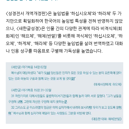
<성경전서 개역개정판>은 높임법을 ‘하십시오체’와 ‘하라체’ 두 가
지만으로 획일화하여 한국어의 높임법 특성을 전혀 반영하지 않았
으나, <새한글성경>은 인물 간의 다양한 관계에 따라 비격식체
(회
화체)인 ‘해요체’, ‘해체(반말)’를 비롯해 격식체인 ‘하십시오체’, ‘하
오체’, ‘하게체’, ‘해라체’ 등 다양한 높임법을 살려 번역하였고 대화
나 인용 성구를 따옴표로 구별해 가독성을 높였습니다.