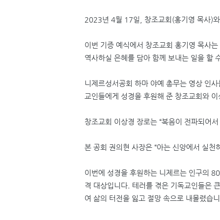
2023
년
4
월
17
일
,
창조교회
(
홍기영 목사
)
와
이번 기증 예식에서 창조교회 홍기영 목사는
역사하실 은혜를 담아 함께 보내는 일을 할 
니제르성서공회 하마 야예 총무는 영상 인사
교인들에게 성경을 후원해 준 창조교회와 이
창조교회 이상경 장로는
“
복음이 전파되어서 
본 공회 권의현 사장은
“
아는 신앙에서 실천하
이번에 성경을 후원하는 니제르는
인
구의
8
격 대상입니다
.
테러를 겪은 기독교인들은 
여 삶의 터전을 잃고 절망 속으로 내몰렸습