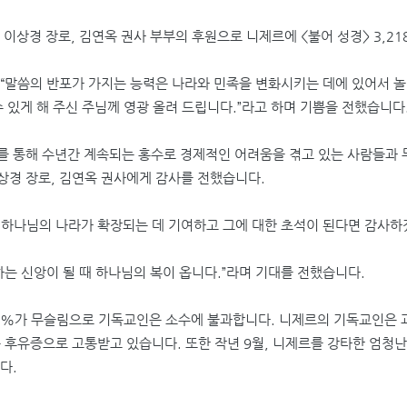
 이상경 장로
,
김연옥 권사 부부의 후원으로 니제르에
<
불어 성경
> 3,21
“
말씀의 반포가 가지는 능력은 나라와 민족을 변화시키는 데에 있어서 
수 있게 해 주신 주님께 영광 올려 드립니다
.”
라고 하며 기쁨을 전했습니다
를 통해 수년간 계속되는 홍수로 경제적인 어려움을 겪고 있는 사람들과
상경 장로
,
김연옥 권사에게 감사를 전했습니다
.
하나님의 나라가 확장되는 데 기여하고 그에 대한 초석이 된다면 감사
는 신앙이 될 때 하나님의 복이 옵니다
.”
라며 기대를 전했습니다
.
0%
가 무슬림으로 기독교인은 소수에 불과합니다
.
니제르의 기독교인은 과
큰 후유증으로 고통받고 있습니다
.
또한 작년
9
월
,
니제르를 강타한 엄청난
니다
.