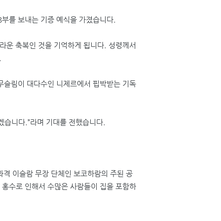
8
부를 보내는 기증 예식을 가졌습니다
.
놀라운 축복인 것을 기억하게 됩니다
.
성령께서
.
 무슬림이 대다수인 니제르에서 핍박받는 기독
하겠습니다
.”
라며 기대를 전했습니다
.
격 이슬람 무장 단체인 보코하람의 주된 공
 홍수로 인해서 수많은 사람들이 집을 포함하