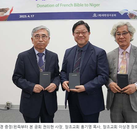
경 증정
(
왼쪽부터 본 공회 권의현 사장
,
창조교회 홍기영 목사
,
창조교회 이상경 장