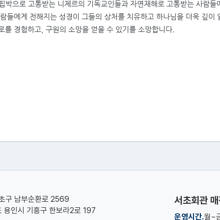
 핍박으로 고통받는 니제르의 기독교인들과 자연재해로 고통받는 사람들
람들에게 전해지는 성경이 그들의 상처를 치유하고 하나님을 더욱 깊이 
로를 경험하고
,
구원의 소망을 얻을 수 있기를 소망합니다
.
서초구 남부순환로 2569
서초회관 매
기도 용인시 기흥구 한보라2로 197
운영시간.
월~금