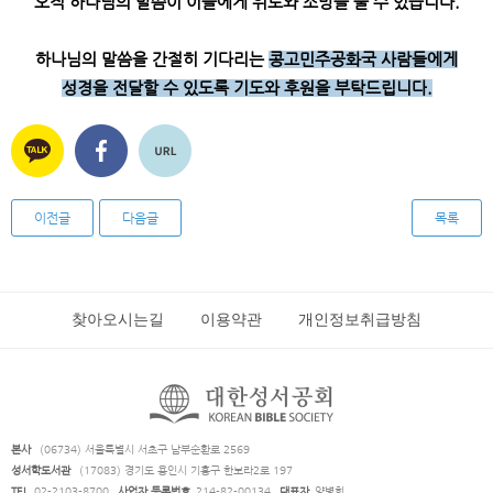
오직 하나님의 말씀이 이들에게 위로와 소망을 줄 수 있습니다
.
하나님의 말씀을 간절히 기다리는
콩고민주공화국 사람들에게
성경을 전달할 수 있도록
기도와 후원을 부탁드립니다
.
이전글
다음글
목록
찾아오시는길
이용약관
개인정보취급방침
본사
(06734) 서울특별시 서초구 남부순환로 2569
성서학도서관
(17083) 경기도 용인시 기흥구 한보라2로 197
TEL
02-2103-8700
사업자 등록번호
214-82-00134
대표자
양병희