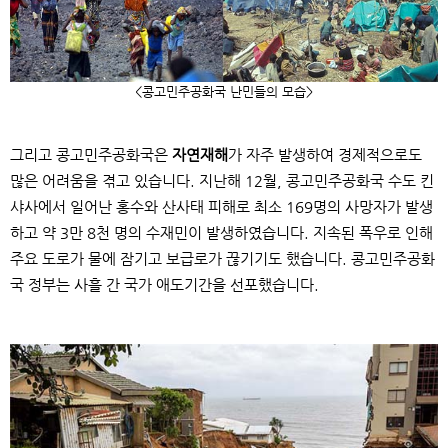
<
콩고민주공화국 난민들의 모습
>
그리고 콩고민주공화국은
자연재해
가 자주 발생하여 경제적으로도
많은 어려움을 겪고 있습니다
.
지난해
12
월
,
콩고민주공화국 수도 킨
샤사에서 일어난 홍수와 산사태 피해로 최소
169
명의 사망자가 발생
하고 약
3
만
8
천 명의 수재민이 발생하였습니다
.
지속된 폭우로 인해
주요 도로가 물에 잠기고 보급로가 끊기기도 했습니다
.
콩고민주공화
국 정부는 사흘 간 국가 애도기간을 선포했습니다
.