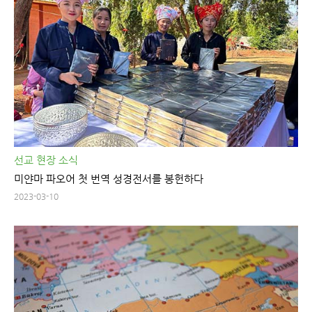
선교 현장 소식
미얀마 파오어 첫 번역 성경전서를 봉헌하다
2023-03-10