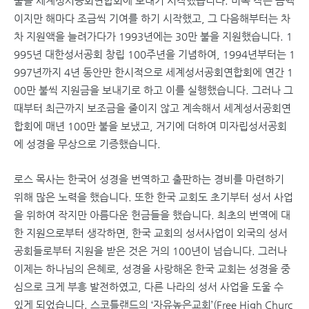
불을 세계성서공회연합회에 보내기 시작했습니다. 비록 작은 금액
이지만 해마다 조금씩 기여를 하기 시작했고, 그 다음해부터는 차
차 지원액을 늘려가다가 1993년에는 30만 불을 지원했습니다. 1
995년 대한성서공회 창립 100주년을 기념하여, 1994년부터는 1
997년까지 4년 동안만 한시적으로 세계성서공회연합회에 연간 1
00만 불씩 지원금을 보내기로 하고 이를 실행했습니다. 그러나 그
때부터 최근까지 보조금을 줄이지 않고 계속해서 세계성서공회연
합회에 매년 100만 불을 보냈고, 거기에 더하여 미자립성서공회
에 성경을 무상으로 기증했습니다.
로스 목사는 한국어 성경을 번역하고 출판하는 경비를 마련하기
위해 많은 노력을 했습니다. 또한 한국 교회도 초기부터 성서 사업
을 위하여 작지만 아름다운 헌금들을 했습니다. 최초의 번역에 대
한 지원으로부터 생각하면, 한국 교회의 성서사업이 외국의 성서
공회들로부터 지원을 받은 것은 거의 100년이 넘습니다. 그러나
이제는 하나님의 은혜로, 성경을 사랑해온 한국 교회는 성경을 중
심으로 크게 부흥 발전하였고, 다른 나라의 성서 사업을 도울 수
있게 되었습니다. 스코틀랜드의 ‘자유높은교회’(Free High Churc