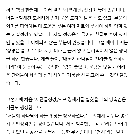
저의 책장 한편에는 여러 권의 『개역개정』 성경이 놓여 있습니다.
너덜너덜해진 모서리와 손때 묻은 표지의 낡은 책도 있고, 본문의
의미를 파악하는 데 도움을 주는 여러 자료와 주석이 함께 담겨 있
는 해설성경도 있습니다. 사실 성경은 모국어인 한글로 쓰여 있지
만 읽었을 때 이해되지 않는 부분이 많았습니다. 그럴 때마다 저는
‘성경은 좀 어려워야 제맛’이라는 근거 없고 논리적이지 않은 생각
을 하곤 했습니다. 예를 들어, “태초에 하나님이 천지를 창조하시
니라” 이 문장이 주는 묵직한 울림이 좋았고, 조금은 낯설고 어려
운 단어들이 세상과 성경 사이의 거룩한 선을 그어 주는 것만 같았
습니다.
그렇기에 처음 『새한글성경』으로 창세기를 펼쳤을 때의 당혹감은
지금도 생생합니다.
“처음에 하나님이 하늘과 땅을 창조하셨다.”는
저에게 너무나 명료
하고 일상적인 문장이었습니다. 제게 익숙했던 “태초”라는 단어가
품고 있던 시공간을 초월하는 듯한 무게감이나, “천지”라는 말이