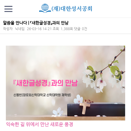
말씀을 만나다 | 『새한글성경』과의 만남
작성자
닉네임
26-03-16 14:21
조회
1,388회
댓글
0건
본문
익숙한 길 위에서 만난 새로운 풍경