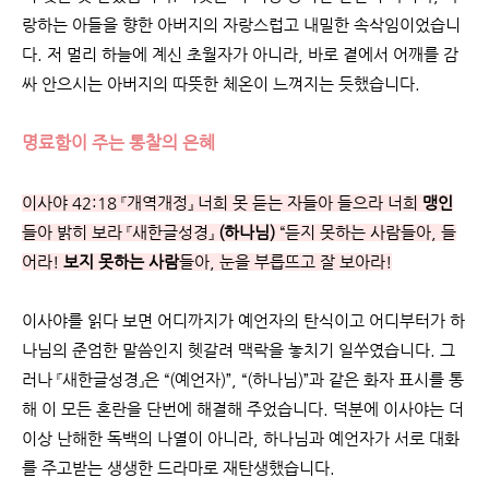
랑하는 아들을 향한 아버지의 자랑스럽고 내밀한 속삭임이었습니
다. 저 멀리 하늘에 계신 초월자가 아니라, 바로 곁에서 어깨를 감
싸 안으시는 아버지의 따뜻한 체온이 느껴지는 듯했습니다.
명료함이 주는 통찰의 은혜
이사야 42:18 『개역개정』 너희 못 듣는 자들아 들으라 너희
맹인
들아 밝히 보라 『새한글성경』
(하나님)
“듣지 못하는 사람들아, 들
어라!
보지 못하는 사람
들아, 눈을 부릅뜨고 잘 보아라!
이사야를 읽다 보면 어디까지가 예언자의 탄식이고 어디부터가 하
나님의 준엄한 말씀인지 헷갈려 맥락을 놓치기 일쑤였습니다. 그
러나 『새한글성경』은 “(예언자)”, “(하나님)”과 같은 화자 표시를 통
해 이 모든 혼란을 단번에 해결해 주었습니다. 덕분에 이사야는 더
이상 난해한 독백의 나열이 아니라, 하나님과 예언자가 서로 대화
를 주고받는 생생한 드라마로 재탄생했습니다.