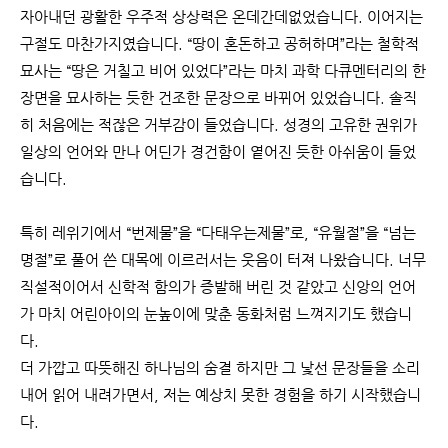
자아내던 광활한 우주적 상상력은 온데간데없었습니다. 이어지는
구절도 마찬가지였습니다. “땅이 혼돈하고 공허하며”라는 철학적
묘사는 “땅은 거칠고 비어 있었다”라는 마치 과학 다큐멘터리의 한
장면을 묘사하는 듯한 건조한 문장으로 바뀌어 있었습니다. 솔직
히 처음에는 적잖은 거부감이 들었습니다. 성경의 고유한 권위가
일상의 언어와 만나 어딘가 경건함이 옅어진 듯한 아쉬움이 들었
습니다.
특히 레위기에서 “번제물”을 “다태우는제물”로, “유월절”을 “넘는
명절”로 풀어 쓴 대목에 이르러서는 웃음이 터져 나왔습니다. 너무
직설적이어서 신학적 함의가 증발해 버린 것 같았고 신앙의 언어
가 마치 어린아이의 눈높이에 맞춘 동화처럼 느껴지기도 했습니
다.
더 가깝고 따뜻해진 하나님의 숨결
하지만 그 낯선 문장들을 소리
내어 읽어 내려가면서, 저는 예상치 못한 경험을 하기 시작했습니
다.