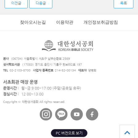
이전글
다음글
목록
찾아오시는길
이용약관
개인정보취급방침
본사
(06734) 서울특별시 서초구 남부순환로 2569
성서학도서관
(17083) 경기도 용인시 기흥구 한보라2로 197
TEL
02-2103-8700
사업자 등록번호
214-82-00134
대표자
양병희
서초회관 매장 운영
운영시간 :
월~금 9:00~17:00 (주말/공휴일 휴무)
점심시간 :
12:00~13:00
Copyright © 대한성서공회 All rights reserved.
PC 버전으로 보기