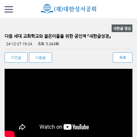
새한글 영상
다음 세대 교회학교와 젊은이들을 위한 공인역 『새한글성경』
페이지 정보
24-12-27 19:24
조회
5,043회
관련링크
이전글
다음글
목록