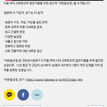
다음 세대 교회학교와 젊은이들을 위한 공인역 『새한글성경』 을 소개합니다.
‘원문에 더 가깝게, 읽기는 더 쉽게’
· 원문의 구조, 어원, 어순을 살린 번역
· 문학 장르에 따른 다채로운 문체
· 쉽고 간결한 문장
· 다양한 높임법
· 새롭고 참신한 어휘
· 정확하고 명료한 표현
· 교회 전통어에 대한 새로운 접근
『새한글성경』은 대한성서공회가 디지털 매체 시대 교회학교와 젊은이들을 위해 발간한
성경으로, 12년 동안 각 교단의 성서학자 36명과 국어학자 3명이 여러 단계를 거쳐 번
역을 완료한 성경입니다.
『새한글성경』 읽기:
https://www.bskorea.or.kr/KNT/index.php