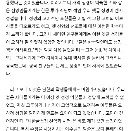
용했다는 것이었습니다. 어려서부터 개역 성경이 익숙한 저와 같
은 신앙인들에게는 한문 투가 적당히 섞인 우리 옛글 성경이 왠지
정겹습니다. 성경의 고어적인 표현들은 어릴 적 고향 교회의 어르
신들을 떠오르게도 하고, 옛 신앙의 선조들에 대한 아련한 향수마
저 느끼게 합니다. 그러나 새터민 친구들에게는 이런 옛글 성경들
이 오히려 잘 와닿지 않았던 것입니다.
“같은 한국말인데도 성경
책은 어려워요.”라는 말을 처음 들었을 때는 그저 문화적 차이나,
또는 고대세계에 관한 지식이나 유대 역사를 잘 몰라서 그러려니
짐작했는데, 정작 친구들의 문제는 성경의 언어 자체에 있었습니
다.
그러고 보니 이것은 남한의 학생들에게도 마찬가지였습니다. 우리
젊은 세대들에게는 더 이상 옛 성경 역본들이 정답게 느껴질 수 없
었고, 자칫 고루하거나 심지어 고압적으로 느껴지는 어투들은 오
히려 성경을 멀리하게 만드는 요인이 되고 있었습니다. 고민이 깊
어지던 때, 『새한글성경 신약과 시편』은 바로 제가 찾던 성경이었
습니다. 특히 존칭을 사용하시는 예수님의 말씀은 보다 본래의 예