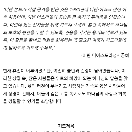
“
이란 본토가 직접 공격을 받은 것은
1980
년대 이란
-
이라크 전쟁 이
후 처음이며
,
이번 이스라엘의 공습은 큰 충격과 두려움을 안겼습니
다
.
이란에 있는 신자들을 위해 기도해 주세요
.
혼란 속에서도 하나님
의 보호와 평안을 누릴 수 있도록
,
믿음을 지키는 용기와 위로가 있도
록
,
이 갈등을 끝내고 평화를 회복하는 데 필요한 지혜가 지도자들에
게 임하도록 기도해 주세요
.”
-
이란 디아스포라성서공회
현재 휴전이 이루어졌지만
,
여전히 불안과 긴장이 남아있습니다
.
이
러한 상황 속
,
많은 사람들은 위로와 희망이 되는 하나님의 말씀을 찾
고 있습니다
.
삶의 터전이 무너지고 사랑하는 가족을 잃은 사람들에
게 성경이 전해져
,
이들이 깊은 고통 속에서도 하나님의 사랑과 회복
을 경험할 수 있기를 소망합니다
.
기도제목