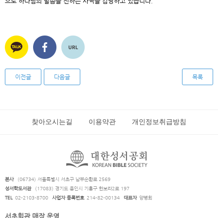
으로 하나님의 말씀을 전하는 사역을 감당하고 있습니다
.
이전글
다음글
목록
찾아오시는길
이용약관
개인정보취급방침
본사
(06734) 서울특별시 서초구 남부순환로 2569
성서학도서관
(17083) 경기도 용인시 기흥구 한보라2로 197
TEL
02-2103-8700
사업자 등록번호
214-82-00134
대표자
양병희
서초회관 매장 운영