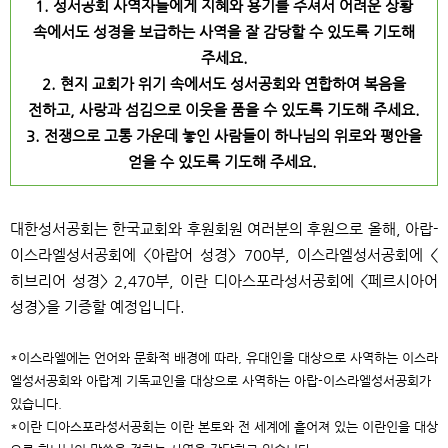
1. 성서공회 사역자들에게 지혜와 용기를 주셔서
어려운 상황
속에서도 성경을 보급하는 사역을 잘 감당할 수 있도록 기도해
주세요.
2.
현지 교회가 위기 속에서도 성서공회와 연합하여
복음을
전하고
,
사랑과 섬김으로 이웃을 품을 수 있도록 기도해 주세요
.
3.
전쟁으로 고통 가운데 놓인 사람들이
하나님의 위로와 평안을
얻을 수 있도록 기도해 주세요
.
대한성서공회는 한국교회와 후원회원 여러분의 후원으로 올해
,
아랍
-
이스라엘성서공회에 <아랍어 성경>
700
부
,
이스라엘성서공회에 <
히브리어 성경>
2,470
부
,
이란 디아스포라성서공회에 <페르시아어
성경>을 기증할 예정입니다
.
*
이스라엘에는 언어와 문화적 배경에 따라
,
유대인을 대상으로 사역하는 이스라
엘성서공회와 아랍계 기독교인을 대상으로 사역하는 아랍
-
이스라엘성서공회가
있습니다
.
*
이란 디아스포라성서공회는 이란 본토와 전 세계에 흩어져 있는 이란인을 대상