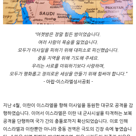
“
어젯밤은 정말 힘든 밤이었습니다
.
여러 사람이 목숨을 잃었습니다
.
모두가 미사일을 피하기 위해 대피소로 피신했습니다
.
중동 지역을 위해 기도해 주세요
.
우리는 서로를 미워하기보다 사랑하며
,
모두가 평화롭고 정의로운 세상을 만들기 위해 힘써야 합니다
.”
-
아랍
-
이스라엘성서공회
-
지난
4
월
,
이란이 이스라엘을 향해 미사일을 동원한 대규모 공격을 감
행하였습니다
.
이어서 이스라엘은 이란 내 군사시설을 타격하는 보복
공격을 단행하며 국가 간의 충돌로까지 확산되었습니다
.
이로 인해
이스라엘과 이란뿐만 아니라 중동 전역은 극도의 긴장 속에 놓였습니