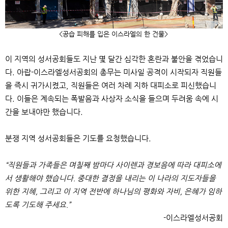
<
공습 피해를 입은 이스라엘의 한 건물
>
이 지역의 성서공회들도 지난 몇 달간 심각한 혼란과 불안을 겪었습니
다
.
아랍
-
이스라엘성서공회의 총무는 미사일 공격이 시작되자 직원들
을 즉시 귀가시켰고
,
직원들은 여러 차례 지하 대피소로 피신했습니
다
.
이들은 계속되는 폭발음과 사상자 소식을 들으며 두려움 속에 시
간을 보내야만 했습니다
.
분쟁 지역 성서공회들은 기도를 요청했습니다
.
“
직원들과 가족들은 며칠째 밤마다 사이렌과 경보음에 따라 대피소에
서 생활해야 했습니다
.
중대한 결정을 내리는 이 나라의 지도자들을
위한 지혜
,
그리고 이 지역 전반에 하나님의 평화와 자비
,
은혜가 임하
도록 기도해 주세요
.”
-
이스라엘성서공회