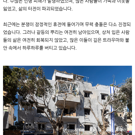
다
.
수많은 인명 피해가 발생하였으며
,
많은 사람들이 가족과 이웃을
잃었고
,
삶의 터전이 파괴되었습니다
.
최근에는 분쟁이 잠정적인 휴전에 들어가며 무력 충돌은 다소 진정되
었습니다
.
그러나 갈등의 뿌리는 여전히 남아있으며
,
상처 입은 사람
들의 삶은 여전히 회복되지 않았고
,
많은 이들이 깊은 트라우마와 불
안 속에서 하루하루를 버티고 있습니다
.