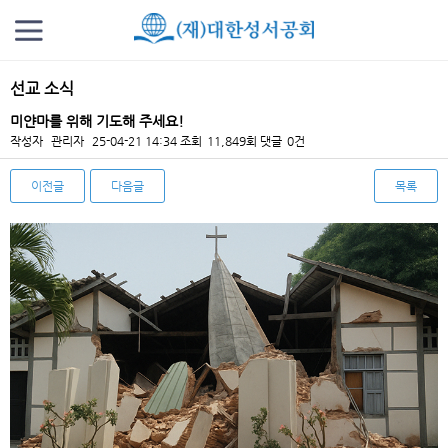
선교 소식
미얀마를 위해 기도해 주세요!
작성자
관리자
25-04-21 14:34
조회
11,849회
댓글
0건
이전글
다음글
목록
본문