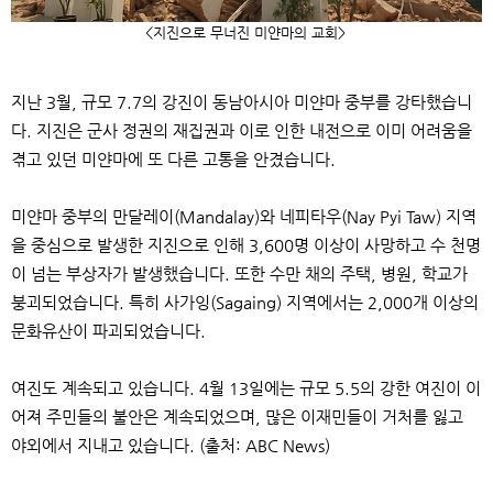
<
지진으로 무너진 미얀마의 교회
>
지난
3
월
,
규모
7.7
의 강진이 동남아시아 미얀마 중부를 강타했습니
다
.
지진은 군사 정권의 재집권과 이로 인한 내전으로 이미 어려움을
겪고 있던 미얀마에 또 다른 고통을 안겼습니다
.
미얀마 중부의 만달레이
(Mandalay)
와 네피타우
(Nay Pyi Taw)
지역
을 중심으로 발생한 지진으로 인해
3,600
명 이상이 사망하고 수 천명
이 넘는 부상자가 발생했습니다
.
또한 수만 채의 주택
,
병원
,
학교가
붕괴되었습니다
.
특히 사가잉
(Sagaing)
지역에서는
2,000
개 이상의
문화유산이 파괴되었습니다
.
여진도 계속되고 있습니다
. 4
월
13
일에는 규모
5.5
의 강한 여진이 이
어져 주민들의 불안은 계속되었으며
,
많은 이재민들이 거처를 잃고
야외에서 지내고 있습니다
. (
출처
: ABC News)