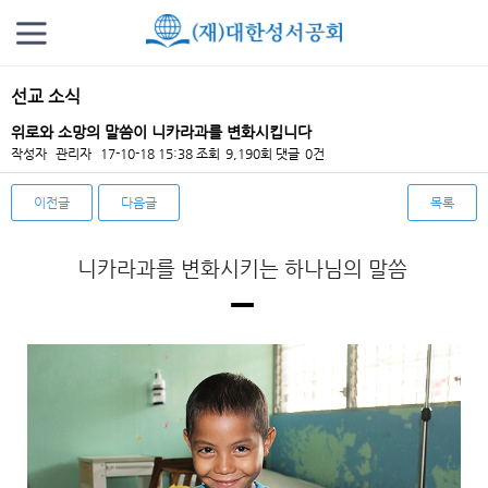
선교 소식
위로와 소망의 말씀이 니카라과를 변화시킵니다
작성자
관리자
17-10-18 15:38
조회
9,190회
댓글
0건
이전글
다음글
목록
본문
니카라과를 변화시키는 하나님의 말씀
‐