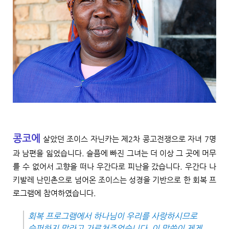
콩코에
살았던 조이스 자닌카는 제
2
차 콩고전쟁으로 자녀
7
명
과 남편을 잃었습니다
.
슬픔에 빠진 그녀는 더 이상 그 곳에 머무
를 수 없어서 고향을 떠나 우간다로 피난을 갔습니다
.
우간다 나
키발레 난민촌으로 넘어온 조이스는 성경을 기반으로 한 회복 프
로그램에 참여하였습니다
.
회복 프로그램에서 하나님이 우리를 사랑하시므로
슬퍼하지 말라고 가르쳐주었습니다
.
이 말씀이 제게