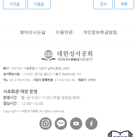
이전글
다음글
검색
목록
찾아오시는길
이용약관
개인정보취급방침
본사
(06734) 서울특별시 서초구 남부순환로 2569
성서학도서관
(17083) 경기도 용인시 기흥구 한보라2로 197
TEL
02-2103-8700
사업자 등록번호
214-82-00134
대표자
양병희
서초회관 매장 운영
운영시간 :
월~금 9:00~17:00 (주말/공휴일 휴무)
점심시간 :
12:00~13:00
Copyright © 대한성서공회 All rights reserved.