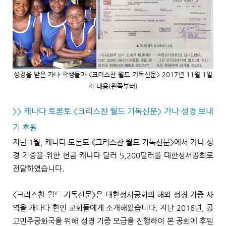
성경을 받은 가나 학생들과 <크리스찬 월드 기독신문> 2017년 11월 1일
자 내용(왼쪽부터)
>> 캐나다 토론토 <크리스챤 월드 기독신문> 가나 성경 보내
기 후원
지난
1
월
,
캐나다 토론토
<
크리스찬 월드 기독신문
>
에서 가나 성
경 기증을 위한 헌금 캐나다 달러
5,200
달러를 대한성서공회로
전달하였습니다
.
<
크리스찬 월드 기독신문
>
은 대한성서공회의 해외 성경 기증 사
역을 캐나다 한인 교회들에게 소개해왔습니다
.
지난
2016
년
,
콩
고민주공화국을 위해 성경 기증 모금을 진행하여 본 공회에 후원