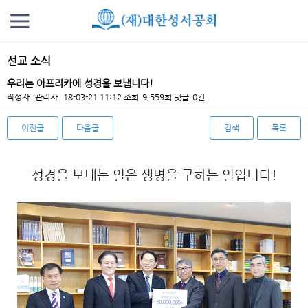
선교 소식
우리는 아프리카에 성경을 보냅니다!
작성자
관리자
18-03-21 11:12
조회
9,559회
댓글
0건
이전글
다음글
검색
목록
본문
성경을 보내는 일은 생명을 구하는 일입니다!